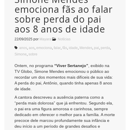
emociona fãs ao falar
sobre perda do pai
aos 8 anos de idade
22/09/2025
por
Mayara
Notícias
anos
,
aos
,
emociona
,
falar
,
fãs
,
idade
,
Mendes
,
pai
,
perda
,
Simone
,
sobre
Ontem, no programa
“Viver Sertanejo”
, exibido na
TV Globo, Simone Mendes emocionou o público ao
recordar um dos momentos mais difíceis de sua vida:
A perda do pai, Antônio, quando tinha apenas 8 anos
de idade.
A cantora descreveu a ausência paterna como a
“perda mais dolorosa” que já enfrentou. Segundo ela,
o pai era uma figura amorosa e carinhosa, sempre
dedicado em oferecer o melhor para a família. A morte
precoce dele marcou profundamente sua infância e
deu início a um período de grandes desafios e