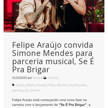
Felipe Araújo convida
Simone Mendes para
parceria musical, Se É
Pra Brigar
31/10/2025
por
Mayara
Notícias
Araújo
,
Brigar
,
convida
,
Felipe
,
Mendes
,
musical
,
para
,
parceria
,
pra
,
Simone
Felipe Araújo está começando uma nova fase na
carreira com o lançamento de
“Se É Pra Brigar”
, a