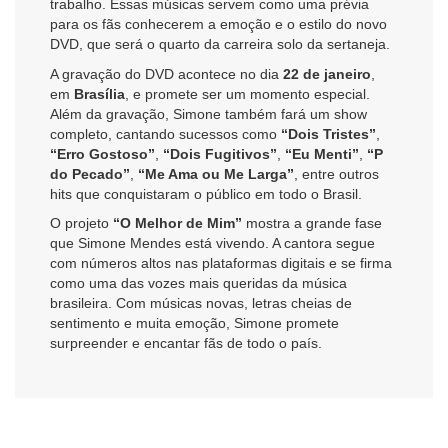
trabalho. Essas músicas servem como uma prévia
para os fãs conhecerem a emoção e o estilo do novo
DVD, que será o quarto da carreira solo da sertaneja.
A gravação do DVD acontece no dia
22 de janeiro
,
em
Brasília
, e promete ser um momento especial.
Além da gravação, Simone também fará um show
completo, cantando sucessos como
“Dois Tristes”
,
“Erro Gostoso”
,
“Dois Fugitivos”
,
“Eu Menti”
,
“P
do Pecado”
,
“Me Ama ou Me Larga”
, entre outros
hits que conquistaram o público em todo o Brasil.
O projeto
“O Melhor de Mim”
mostra a grande fase
que Simone Mendes está vivendo. A cantora segue
com números altos nas plataformas digitais e se firma
como uma das vozes mais queridas da música
brasileira. Com músicas novas, letras cheias de
sentimento e muita emoção, Simone promete
surpreender e encantar fãs de todo o país.