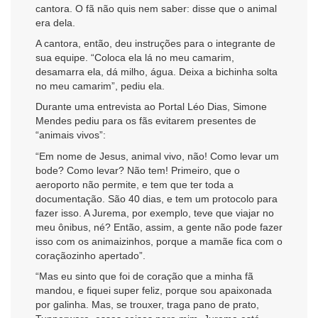
cantora. O fã não quis nem saber: disse que o animal
era dela.
A cantora, então, deu instruções para o integrante de
sua equipe. “Coloca ela lá no meu camarim,
desamarra ela, dá milho, água. Deixa a bichinha solta
no meu camarim”, pediu ela.
Durante uma entrevista ao Portal Léo Dias, Simone
Mendes pediu para os fãs evitarem presentes de
“animais vivos”:
“Em nome de Jesus, animal vivo, não! Como levar um
bode? Como levar? Não tem! Primeiro, que o
aeroporto não permite, e tem que ter toda a
documentação. São 40 dias, e tem um protocolo para
fazer isso. A Jurema, por exemplo, teve que viajar no
meu ônibus, né? Então, assim, a gente não pode fazer
isso com os animaizinhos, porque a mamãe fica com o
coraçãozinho apertado”.
“Mas eu sinto que foi de coração que a minha fã
mandou, e fiquei super feliz, porque sou apaixonada
por galinha. Mas, se trouxer, traga pano de prato,