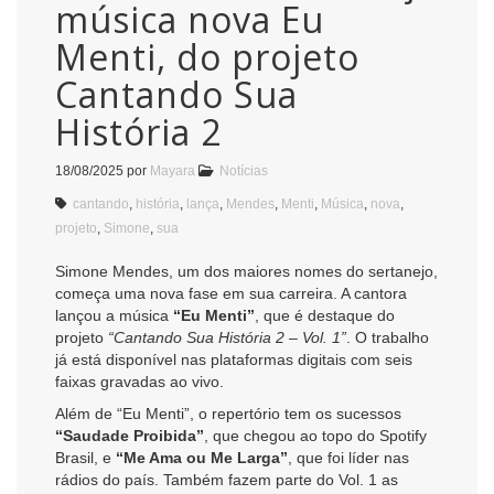
música nova Eu
Menti, do projeto
Cantando Sua
História 2
18/08/2025
por
Mayara
Notícias
cantando
,
história
,
lança
,
Mendes
,
Menti
,
Música
,
nova
,
projeto
,
Simone
,
sua
Simone Mendes, um dos maiores nomes do sertanejo,
começa uma nova fase em sua carreira. A cantora
lançou a música
“Eu Menti”
, que é destaque do
projeto
“Cantando Sua História 2 – Vol. 1”
. O trabalho
já está disponível nas plataformas digitais com seis
faixas gravadas ao vivo.
Além de “Eu Menti”, o repertório tem os sucessos
“Saudade Proibida”
, que chegou ao topo do Spotify
Brasil, e
“Me Ama ou Me Larga”
, que foi líder nas
rádios do país. Também fazem parte do Vol. 1 as