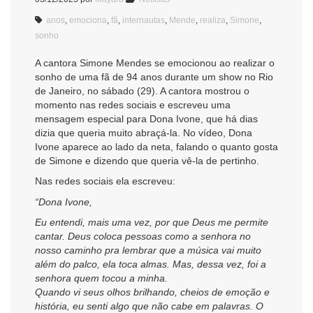
anos
,
emociona
,
fã
,
internautas
,
Mende
,
realiza
,
Simone
,
sonho
A cantora Simone Mendes se emocionou ao realizar o
sonho de uma fã de 94 anos durante um show no Rio
de Janeiro, no sábado (29). A cantora mostrou o
momento nas redes sociais e escreveu uma
mensagem especial para Dona Ivone, que há dias
dizia que queria muito abraçá-la. No vídeo, Dona
Ivone aparece ao lado da neta, falando o quanto gosta
de Simone e dizendo que queria vê-la de pertinho.
Nas redes sociais ela escreveu:
“Dona Ivone,
Eu entendi, mais uma vez, por que Deus me permite
cantar. Deus coloca pessoas como a senhora no
nosso caminho pra lembrar que a música vai muito
além do palco, ela toca almas. Mas, dessa vez, foi a
senhora quem tocou a minha.
Quando vi seus olhos brilhando, cheios de emoção e
história, eu senti algo que não cabe em palavras. O