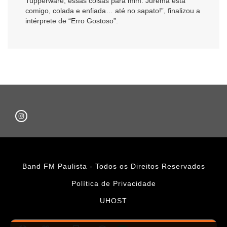
Tupperware, essas coisas para mim. Jurema está
comigo, colada e enfiada… até no sapato!”, finalizou a
intérprete de “Erro Gostoso”.
Band FM Paulista - Todos os Direitos Reservados
Política de Privacidade
UHOST