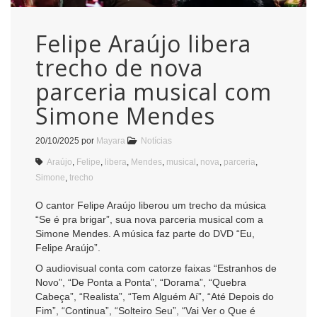
Felipe Araújo libera
trecho de nova
parceria musical com
Simone Mendes
20/10/2025
por
Mayara
Notícias
Araújo
,
Felipe
,
libera
,
Mendes
,
musical
,
nova
,
parceria
,
Simone
,
trecho
O cantor Felipe Araújo liberou um trecho da música
“Se é pra brigar”, sua nova parceria musical com a
Simone Mendes. A música faz parte do DVD “Eu,
Felipe Araújo”.
O audiovisual conta com catorze faixas “Estranhos de
Novo”, “De Ponta a Ponta”, “Dorama”, “Quebra
Cabeça”, “Realista”, “Tem Alguém Aí”, “Até Depois do
Fim”, “Continua”, “Solteiro Seu”, “Vai Ver o Que é