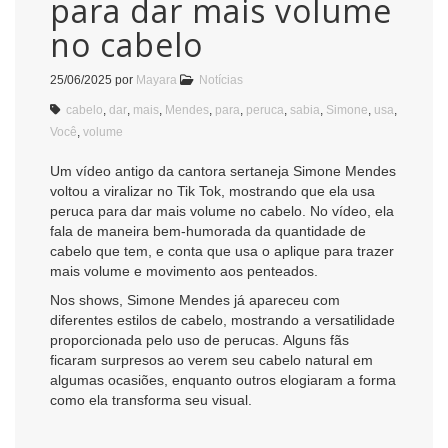
para dar mais volume
no cabelo
25/06/2025
por
Mayara
Notícias
cabelo
,
dar
,
mais
,
Mendes
,
para
,
peruca
,
sabia
,
Simone
,
usa
,
Você
,
volume
Um vídeo antigo da cantora sertaneja Simone Mendes
voltou a viralizar no Tik Tok, mostrando que ela usa
peruca para dar mais volume no cabelo. No vídeo, ela
fala de maneira bem-humorada da quantidade de
cabelo que tem, e conta que usa o aplique para trazer
mais volume e movimento aos penteados.
Nos shows, Simone Mendes já apareceu com
diferentes estilos de cabelo, mostrando a versatilidade
proporcionada pelo uso de perucas. Alguns fãs
ficaram surpresos ao verem seu cabelo natural em
algumas ocasiões, enquanto outros elogiaram a forma
como ela transforma seu visual.