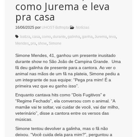
como Jurema e leva
pra casa
16/06/2025
por
UHOST-Bdfmpta
Notícias
batiza
,
casa
,
como
,
durante
,
galinha
,
ganha
,
Jurema
,
leva
,
Mendes
,
pra
,
show
,
Simone
Simone Mendes, 41, ganhou um presente inusitado
durante show no São João de Campina Grande. Uma
fã deu galinha de presente para a cantora. Ao ver o
animal nas mãos de um fã na plateia, Simone pediu a
um integrante de sua equipe: “Pega pra mim! É a
primeira vez que eu ganho isso”.
Enquanto cantava hits como “Dois Fugitivos” e
“Regime Fechado”, ela conversou com o animal. “A
mamãe vai te soltar, vai cuidar de você, vai dar milho,
veterinário”, disse a cantora entre os versos das
músicas.
Simone tentou devolver a galinha, mas o fã não
deixou. “Você cuida dela para mim?”, perguntou a