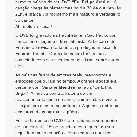
primeira música do seu DVD
“Eu, Felipe Araújo”
. A
canção chega às plataformas no dia 30 de outubro, às
21h, e marca um momento mais maduro e verdadeiro
do cantor.
Ah, e ele vai casar!
O DVD foi gravado na Fabriketa, em São Paulo, com
um cenário elegante e bem intimista. A direção é de
Fernando Trevisan Catatau e a produção musical de
Eduardo Pepato. O projeto mostra Felipe mais
conectado com seus sentimentos e firme sobre quem
ele é.
As músicas falam de amores reais, reencontros e
emoções que duram no tempo. A grande aposta é a
parceria com
Simone Mendes
na faixa “Se É Pra
Brigar”. A música conta a história de um
relacionamento cheio de amor, ciúme e idas e vindas
— algo bem comum no sertanejo. A química entre os
dois promete conquistar o público.
Felipe diz que esse DVD é o retrato mais verdadeiro
de sua carreira: “Esse projeto mostra quem eu sou
hoje. Tem muita emoção e letras com as quais as