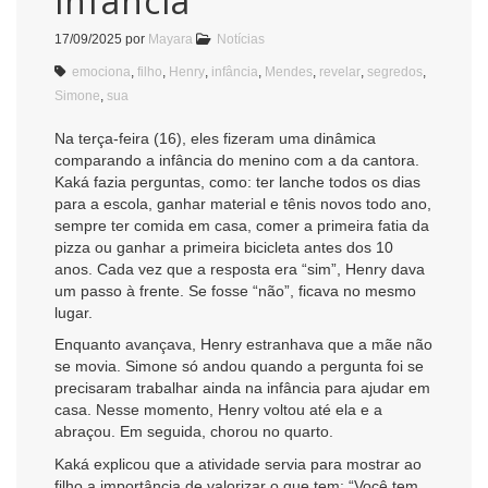
infância
17/09/2025
por
Mayara
Notícias
emociona
,
filho
,
Henry
,
infância
,
Mendes
,
revelar
,
segredos
,
Simone
,
sua
Na terça-feira (16), eles fizeram uma dinâmica
comparando a infância do menino com a da cantora.
Kaká fazia perguntas, como: ter lanche todos os dias
para a escola, ganhar material e tênis novos todo ano,
sempre ter comida em casa, comer a primeira fatia da
pizza ou ganhar a primeira bicicleta antes dos 10
anos. Cada vez que a resposta era “sim”, Henry dava
um passo à frente. Se fosse “não”, ficava no mesmo
lugar.
Enquanto avançava, Henry estranhava que a mãe não
se movia. Simone só andou quando a pergunta foi se
precisaram trabalhar ainda na infância para ajudar em
casa. Nesse momento, Henry voltou até ela e a
abraçou. Em seguida, chorou no quarto.
Kaká explicou que a atividade servia para mostrar ao
filho a importância de valorizar o que tem: “Você tem