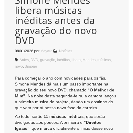
Simone Mendes
libera músicas
inéditas antes da
gravação do novo
DVD
08/01/2026
por
Mayara
Notícias
Antes
,
DVD
,
gravação
,
inéditas
,
libera
,
Mendes
,
músicas
,
novo
,
Simone
Para começar o ano com novidades para os fãs,
Simone Mendes dá mais um passo importante na
gravação do seu novo DVD, chamado
“O Melhor de
Mim”
. Na noite desta segunda-feira, a cantora lançou
a primeira música do projeto, dando um gostinho do
que vem por aí nessa nova fase da carreira.
Ao todo, serão
11 músicas inéditas
, que serão
divulgadas aos poucos. A primeira é
“Direitos
Iguais”
, que marca oficialmente o início desse novo