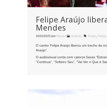
Felipe Araújo libe
Mendes
20/10/2025
por
Mayara
Notícias
Araújo
,
Felipe
O cantor Felipe Araújo liberou um trecho da m
Araújo”.
O audiovisual conta com catorze faixas “Estra
“Continua”, “Solteiro Seu”, “Vai Ver o Que é S