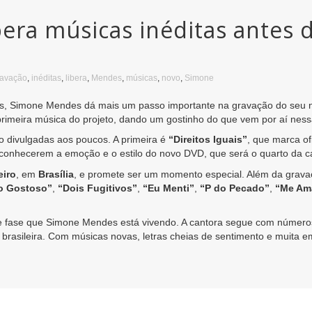
era músicas inéditas antes 
ravação
,
inéditas
,
libera
,
Mendes
,
músicas
,
novo
,
Simone
ãs, Simone Mendes dá mais um passo importante na gravação do se
 primeira música do projeto, dando um gostinho do que vem por aí ness
o divulgadas aos poucos. A primeira é
“Direitos Iguais”
, que marca of
onhecerem a emoção e o estilo do novo DVD, que será o quarto da car
eiro
, em
Brasília
, e promete ser um momento especial. Além da grav
o Gostoso”
,
“Dois Fugitivos”
,
“Eu Menti”
,
“P do Pecado”
,
“Me Am
 fase que Simone Mendes está vivendo. A cantora segue com números a
brasileira. Com músicas novas, letras cheias de sentimento e muita 