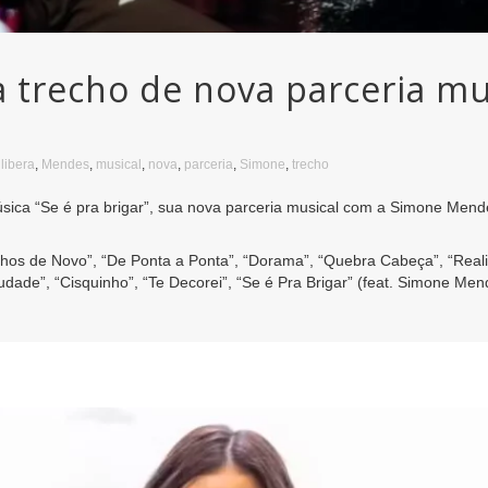
ra trecho de nova parceria 
,
libera
,
Mendes
,
musical
,
nova
,
parceria
,
Simone
,
trecho
úsica “Se é pra brigar”, sua nova parceria musical com a Simone Mend
nhos de Novo”, “De Ponta a Ponta”, “Dorama”, “Quebra Cabeça”, “Reali
audade”, “Cisquinho”, “Te Decorei”, “Se é Pra Brigar” (feat. Simone M