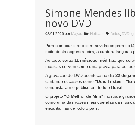
Simone Mendes lib
novo DVD
08/01/2026
por
Mayara
Notícias
Antes
,
DVD
,
g
Para começar o ano com novidades para os f
noite desta segunda-feira, a cantora lançou a
Ao todo, serão
11 músicas inéditas
, que serã
músicas servem como uma prévia para os fãs c
A gravação do DVD acontece no dia
22 de jan
cantando sucessos como
“Dois Tristes”
,
“Err
conquistaram o público em todo o Brasil.
O projeto
“O Melhor de Mim”
mostra a grande
como uma das vozes mais queridas da música 
encantar fãs de todo o país.