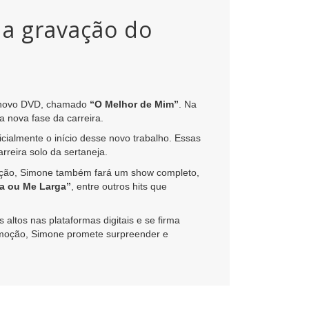
da gravação do
u novo DVD, chamado
“O Melhor de Mim”
. Na
a nova fase da carreira.
icialmente o início desse novo trabalho. Essas
reira solo da sertaneja.
ação, Simone também fará um show completo,
a ou Me Larga”
, entre outros hits que
ltos nas plataformas digitais e se firma
emoção, Simone promete surpreender e