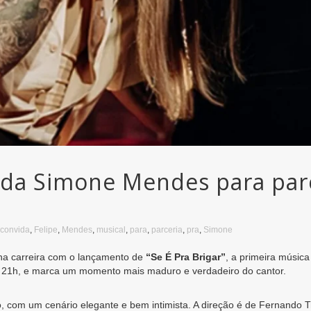
ida Simone Mendes para parc
convida
,
Felipe
,
Mendes
,
musical
,
para
,
parceria
,
pra
,
Simone
na carreira com o lançamento de
“Se É Pra Brigar”
, a primeira músic
s 21h, e marca um momento mais maduro e verdadeiro do cantor.
, com um cenário elegante e bem intimista. A direção é de Fernando T