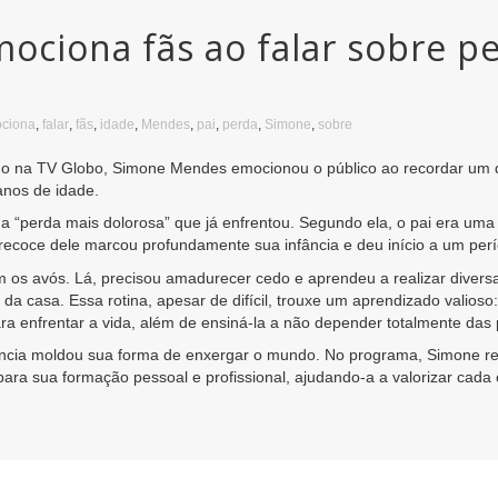
ciona fãs ao falar sobre pe
ciona
,
falar
,
fãs
,
idade
,
Mendes
,
pai
,
perda
,
Simone
,
sobre
ido na TV Globo, Simone Mendes emocionou o público ao recordar um d
anos de idade.
a “perda mais dolorosa” que já enfrentou. Segundo ela, o pai era uma
precoce dele marcou profundamente sua infância e deu início a um per
 os avós. Lá, precisou amadurecer cedo e aprendeu a realizar diversas
ar da casa. Essa rotina, apesar de difícil, trouxe um aprendizado vali
ara enfrentar a vida, além de ensiná-la a não depender totalmente das
vência moldou sua forma de enxergar o mundo. No programa, Simone re
ra sua formação pessoal e profissional, ajudando-a a valorizar cada 