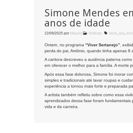
Simone Mendes emo
anos de idade
22/09/2025
por
Mayara
Notícias
anos
,
aos
,
emo
Ontem, no programa
“Viver Sertanejo”
, exib
perda do pai, Antônio, quando tinha apenas 8 
A cantora descreveu a ausência paterna como 
em oferecer o melhor para a família. A morte 
Após essa fase dolorosa, Simone foi morar com
simples e tradicionais até lavar roupas e cuid
experiência a tornou mais forte e preparada p
A artista também refletiu sobre como essa vi
aprendizados dessa fase foram fundamentais pa
vida e da carreira.