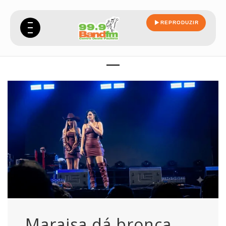
REPRODUZIR
voce
Maraisa dá bronca