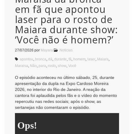
em fã que apontou
laser para o rosto de
Maiara durante show:
‘Você não é homem?’
27/07/2026
por
Mayara
Notícias
apontou
,
bronca
,
dá
,
durante
,
fã
,
homem
,
laser
,
Maiara
,
Maraisa
,
Não
,
para
,
rosto
,
show
,
Você
O episódio aconteceu no último sábado, 25, durante
apresentação da dupla na Expo Cardoso Moreira
2026, no interior do Rio de Janeiro. A reação da
cantora foi aplaudida pelos fãs e o vídeo do momento
repercutiu nas redes sociais; após o show, as
sertanejas não comentaram o episódio.