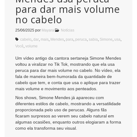
para dar mais volume
no cabelo
25/06/2025
por
Mayara
Notícias
cabelo
,
dar
,
mais
,
Mendes
,
para
,
peruca
,
sabia
,
Simone
,
usa
,
Você
,
volume
Um vídeo antigo da cantora sertaneja Simone Mendes
voltou a viralizar no Tik Tok, mostrando que ela usa
peruca para dar mais volume no cabelo. No vídeo, ela
fala de maneira bem-humorada da quantidade de
cabelo que tem, e conta que usa o aplique para trazer
mais volume e movimento aos penteados.
Nos shows, Simone Mendes já apareceu com
diferentes estilos de cabelo, mostrando a versatilidade
proporcionada pelo uso de perucas. Alguns fãs
ficaram surpresos ao verem seu cabelo natural em
algumas ocasiões, enquanto outros elogiaram a forma
como ela transforma seu visual.