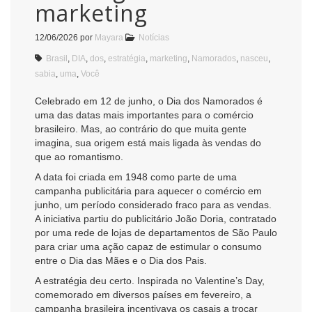
marketing
12/06/2026
por
Mayara
Notícias
Brasil
,
DIA
,
dos
,
estratégia
,
marketing
,
Namorados
,
nasceu
,
sabia
,
uma
,
Você
Celebrado em 12 de junho, o Dia dos Namorados é
uma das datas mais importantes para o comércio
brasileiro. Mas, ao contrário do que muita gente
imagina, sua origem está mais ligada às vendas do
que ao romantismo.
A data foi criada em 1948 como parte de uma
campanha publicitária para aquecer o comércio em
junho, um período considerado fraco para as vendas.
A iniciativa partiu do publicitário João Doria, contratado
por uma rede de lojas de departamentos de São Paulo
para criar uma ação capaz de estimular o consumo
entre o Dia das Mães e o Dia dos Pais.
A estratégia deu certo. Inspirada no Valentine’s Day,
comemorado em diversos países em fevereiro, a
campanha brasileira incentivava os casais a trocar