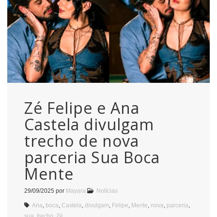
Zé Felipe e Ana
Castela divulgam
trecho de nova
parceria Sua Boca
Mente
29/09/2025
por
Mayara
Notícias
Ana
,
boca
,
Castela
,
divulgam
,
Felipe
,
Mente
,
nova
,
parceria
,
sua
,
trecho
,
Zé