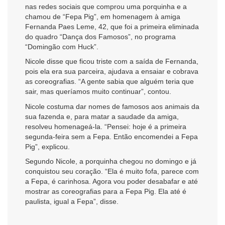
nas redes sociais que comprou uma porquinha e a
chamou de “Fepa Pig”, em homenagem à amiga
Fernanda Paes Leme, 42, que foi a primeira eliminada
do quadro “Dança dos Famosos”, no programa
“Domingão com Huck”.
Nicole disse que ficou triste com a saída de Fernanda,
pois ela era sua parceira, ajudava a ensaiar e cobrava
as coreografias. “A gente sabia que alguém teria que
sair, mas queríamos muito continuar”, contou.
Nicole costuma dar nomes de famosos aos animais da
sua fazenda e, para matar a saudade da amiga,
resolveu homenageá-la. “Pensei: hoje é a primeira
segunda-feira sem a Fepa. Então encomendei a Fepa
Pig”, explicou.
Segundo Nicole, a porquinha chegou no domingo e já
conquistou seu coração. “Ela é muito fofa, parece com
a Fepa, é carinhosa. Agora vou poder desabafar e até
mostrar as coreografias para a Fepa Pig. Ela até é
paulista, igual a Fepa”, disse.