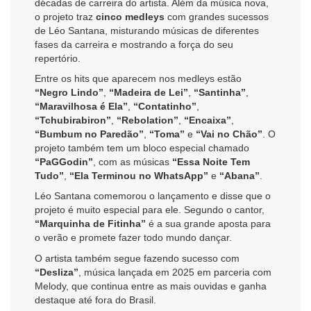
décadas de carreira do artista. Além da música nova,
o projeto traz
cinco medleys
com grandes sucessos
de Léo Santana, misturando músicas de diferentes
fases da carreira e mostrando a força do seu
repertório.
Entre os hits que aparecem nos medleys estão
“Negro Lindo”
,
“Madeira de Lei”
,
“Santinha”
,
“Maravilhosa é Ela”
,
“Contatinho”
,
“Tchubirabiron”
,
“Rebolation”
,
“Encaixa”
,
“Bumbum no Paredão”
,
“Toma”
e
“Vai no Chão”
. O
projeto também tem um bloco especial chamado
“PaGGodin”
, com as músicas
“Essa Noite Tem
Tudo”
,
“Ela Terminou no WhatsApp”
e
“Abana”
.
Léo Santana comemorou o lançamento e disse que o
projeto é muito especial para ele. Segundo o cantor,
“Marquinha de Fitinha”
é a sua grande aposta para
o verão e promete fazer todo mundo dançar.
O artista também segue fazendo sucesso com
“Desliza”
, música lançada em 2025 em parceria com
Melody, que continua entre as mais ouvidas e ganha
destaque até fora do Brasil.