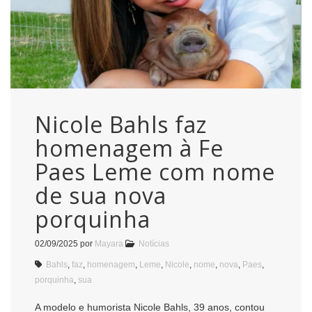
Nicole Bahls faz
homenagem à Fe
Paes Leme com nome
de sua nova
porquinha
02/09/2025
por
Mayara
Notícias
Bahls
,
faz
,
homenagem
,
Leme
,
Nicole
,
nome
,
nova
,
Paes
,
porquinha
,
sua
A modelo e humorista Nicole Bahls, 39 anos, contou