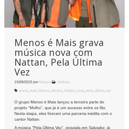
Menos é Mais grava
música nova com
Nattan, Pela Última
Vez
15/08/2025
por
Mayara
Notícias
grava
,
mais
,
Menos
,
Música
,
Nattan
,
nova
,
pela
,
última
,
vez
O grupo Menos é Mais lançou a terceira parte do
projeto “Molho”, que já é um sucesso entre os fãs.
Nesta etapa, eles fizeram uma parceria inédita com o
cantor Nattan.
A música “Pela Última Vez”, gravada em Salvador, já