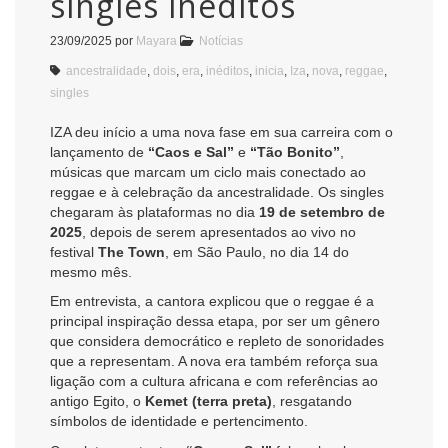
singles inéditos
23/09/2025
por
Mayara
Notícias
ancestralidade
,
dois
,
era
,
inéditos
,
inicia
,
Iza
,
nova
,
reggae
,
singles
IZA deu início a uma nova fase em sua carreira com o
lançamento de
“Caos e Sal”
e
“Tão Bonito”
,
músicas que marcam um ciclo mais conectado ao
reggae e à celebração da ancestralidade. Os singles
chegaram às plataformas no dia
19 de setembro de
2025
, depois de serem apresentados ao vivo no
festival
The Town
, em São Paulo, no dia 14 do
mesmo mês.
Em entrevista, a cantora explicou que o reggae é a
principal inspiração dessa etapa, por ser um gênero
que considera democrático e repleto de sonoridades
que a representam. A nova era também reforça sua
ligação com a cultura africana e com referências ao
antigo Egito, o
Kemet (terra preta)
, resgatando
símbolos de identidade e pertencimento.