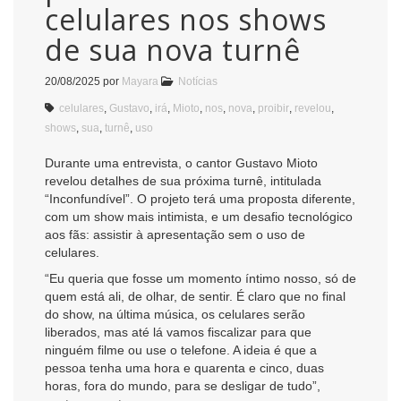
celulares nos shows
de sua nova turnê
20/08/2025
por
Mayara
Notícias
celulares
,
Gustavo
,
irá
,
Mioto
,
nos
,
nova
,
proibir
,
revelou
,
shows
,
sua
,
turnê
,
uso
Durante uma entrevista, o cantor Gustavo Mioto
revelou detalhes de sua próxima turnê, intitulada
“Inconfundível”. O projeto terá uma proposta diferente,
com um show mais intimista, e um desafio tecnológico
aos fãs: assistir à apresentação sem o uso de
celulares.
“Eu queria que fosse um momento íntimo nosso, só de
quem está ali, de olhar, de sentir. É claro que no final
do show, na última música, os celulares serão
liberados, mas até lá vamos fiscalizar para que
ninguém filme ou use o telefone. A ideia é que a
pessoa tenha uma hora e quarenta e cinco, duas
horas, fora do mundo, para se desligar de tudo”,