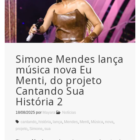
Simone Mendes lança
música nova Eu
Menti, do projeto
Cantando Sua
História 2
18/08/2025
por
Mayara
Notícias
cantando
,
história
,
lança
,
Mendes
,
Menti
,
Música
,
nova
,
projeto
,
Simone
,
sua