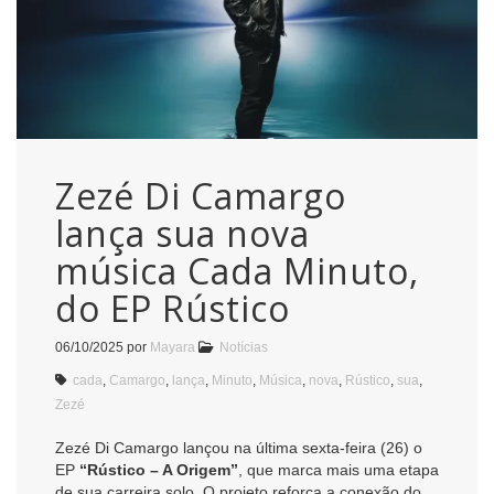
Zezé Di Camargo
lança sua nova
música Cada Minuto,
do EP Rústico
06/10/2025
por
Mayara
Notícias
cada
,
Camargo
,
lança
,
Minuto
,
Música
,
nova
,
Rústico
,
sua
,
Zezé
Zezé Di Camargo lançou na última sexta-feira (26) o
EP
“Rústico – A Origem”
, que marca mais uma etapa
de sua carreira solo. O projeto reforça a conexão do