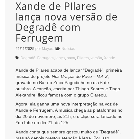
Xande de Pilares
lança nova versão de
Degradê com
Ferrugem
21/11/2025
por
Mayara
Notícias
Degradê
,
Ferrugem
,
lança
,
nova
,
Pilares
,
versão
,
Xande
Xande de Pilares acaba de lançar “Degradê”, primeira
música do projeto
Nos Braços do Povo – Vol. 2
,
gravado no Bar do Zeca Pagodinho no dia 6 de
outubro. A canção, escrita por Thiago Soares e Tiago
Alexandre, ficou famosa com o grupo Clareou.
Agora, ela ganha uma nova interpretação na voz de
Xande e Ferrugem. A música chega às plataformas no
dia 20 de novembro, às 21h, e o clipe será lançado no
YouTube no dia 21, às 12h.
Xande conta que sempre gostou muito de “Degradê”,
mas só depois prestou atenção à letra. Por isso,