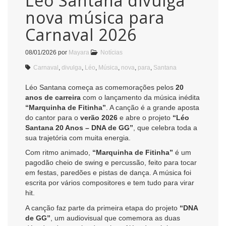
Léo Santana divulga
nova música para
Carnaval 2026
08/01/2026
por
Mayara
Notícias
Carnaval
,
divulga
,
Léo
,
Música
,
nova
,
para
,
Santana
Léo Santana começa as comemorações pelos
20
anos de carreira
com o lançamento da música inédita
“Marquinha de Fitinha”
. A canção é a grande aposta
do cantor para o
verão 2026
e abre o projeto
“Léo
Santana 20 Anos – DNA de GG”
, que celebra toda a
sua trajetória com muita energia.
Com ritmo animado,
“Marquinha de Fitinha”
é um
pagodão cheio de swing e percussão, feito para tocar
em festas, paredões e pistas de dança. A música foi
escrita por vários compositores e tem tudo para virar
hit.
A canção faz parte da primeira etapa do projeto
“DNA
de GG”
, um audiovisual que comemora as duas