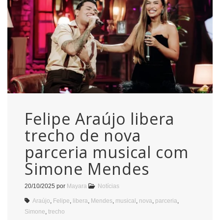
Felipe Araújo libera
trecho de nova
parceria musical com
Simone Mendes
20/10/2025
por
Mayara
Notícias
Araújo
,
Felipe
,
libera
,
Mendes
,
musical
,
nova
,
parceria
,
Simone
,
trecho