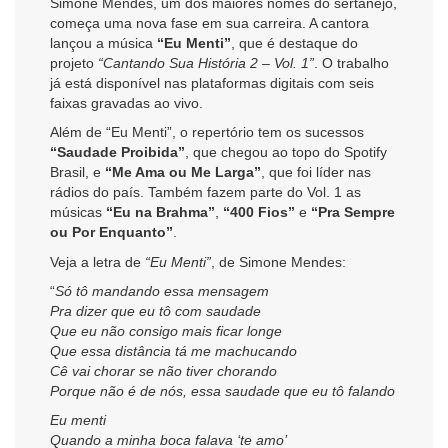
Simone Mendes, um dos maiores nomes do sertanejo,
começa uma nova fase em sua carreira. A cantora
lançou a música
“Eu Menti”
, que é destaque do
projeto
“Cantando Sua História 2 – Vol. 1”
. O trabalho
já está disponível nas plataformas digitais com seis
faixas gravadas ao vivo.
Além de “Eu Menti”, o repertório tem os sucessos
“Saudade Proibida”
, que chegou ao topo do Spotify
Brasil, e
“Me Ama ou Me Larga”
, que foi líder nas
rádios do país. Também fazem parte do Vol. 1 as
músicas
“Eu na Brahma”
,
“400 Fios”
e
“Pra Sempre
ou Por Enquanto”
.
Veja a letra de
“Eu Menti”
, de Simone Mendes:
“
Só tô mandando essa mensagem
Pra dizer que eu tô com saudade
Que eu não consigo mais ficar longe
Que essa distância tá me machucando
Cê vai chorar se não tiver chorando
Porque não é de nós, essa saudade que eu tô falando
Eu menti
Quando a minha boca falava ‘te amo’