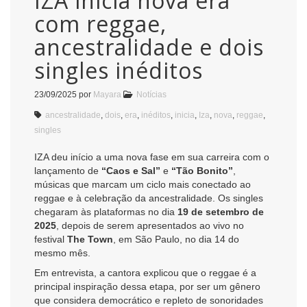
IZA inicia nova era
com reggae,
ancestralidade e dois
singles inéditos
23/09/2025
por
Mayara
Notícias
ancestralidade
,
dois
,
era
,
inéditos
,
inicia
,
Iza
,
nova
,
reggae
,
singles
IZA deu início a uma nova fase em sua carreira com o
lançamento de
“Caos e Sal”
e
“Tão Bonito”
,
músicas que marcam um ciclo mais conectado ao
reggae e à celebração da ancestralidade. Os singles
chegaram às plataformas no dia
19 de setembro de
2025
, depois de serem apresentados ao vivo no
festival
The Town
, em São Paulo, no dia 14 do
mesmo mês.
Em entrevista, a cantora explicou que o reggae é a
principal inspiração dessa etapa, por ser um gênero
que considera democrático e repleto de sonoridades