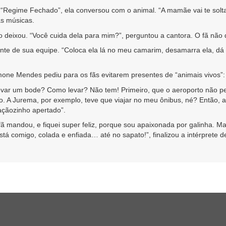
“Regime Fechado”, ela conversou com o animal. “A mamãe vai te soltar,
as músicas.
o deixou. “Você cuida dela para mim?”, perguntou a cantora. O fã não 
rante de sua equipe. “Coloca ela lá no meu camarim, desamarra ela, dá
mone Mendes pediu para os fãs evitarem presentes de “animais vivos”:
var um bode? Como levar? Não tem! Primeiro, que o aeroporto não pe
so. A Jurema, por exemplo, teve que viajar no meu ônibus, né? Então, 
açãozinho apertado”.
ã mandou, e fiquei super feliz, porque sou apaixonada por galinha. Mas
á comigo, colada e enfiada… até no sapato!”, finalizou a intérprete d