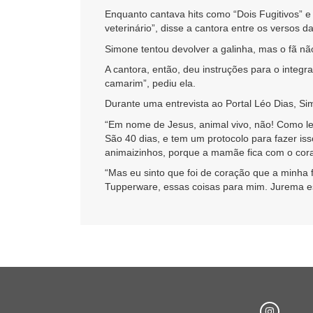
Enquanto cantava hits como “Dois Fugitivos” e 
veterinário”, disse a cantora entre os versos d
Simone tentou devolver a galinha, mas o fã nã
A cantora, então, deu instruções para o integ
camarim”, pediu ela.
Durante uma entrevista ao Portal Léo Dias, Si
“Em nome de Jesus, animal vivo, não! Como le
São 40 dias, e tem um protocolo para fazer is
animaizinhos, porque a mamãe fica com o cor
“Mas eu sinto que foi de coração que a minha f
Tupperware, essas coisas para mim. Jurema est