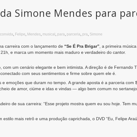
ida Simone Mendes para parc
convida
,
Felipe
,
Mendes
,
musical
,
para
,
parceria
,
pra
,
Simone
na carreira com o lançamento de
“Se É Pra Brigar”
, a primeira músic
s 21h, e marca um momento mais maduro e verdadeiro do cantor.
, com um cenário elegante e bem intimista. A direção é de Fernando T
 conectado com seus sentimentos e firme sobre quem ele é.
os e emoções que duram no tempo. A grande aposta é a parceria com
 cheio de amor, ciúme e idas e vindas — algo bem comum no sertanejo.
adeiro de sua carreira: “Esse projeto mostra quem eu sou hoje. Tem m
om estilo mais retrô e uma produção caprichada, o DVD “Eu, Felipe Ara