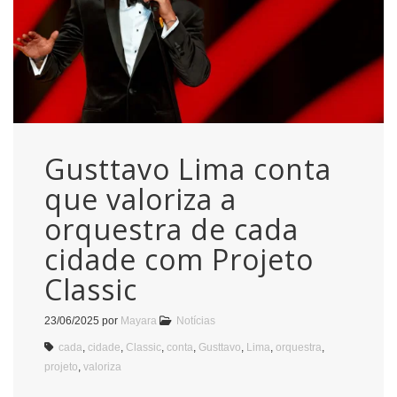
Gusttavo Lima conta
que valoriza a
orquestra de cada
cidade com Projeto
Classic
23/06/2025
por
Mayara
Notícias
cada
,
cidade
,
Classic
,
conta
,
Gusttavo
,
Lima
,
orquestra
,
projeto
,
valoriza