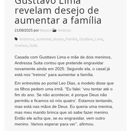
Gusttavo Lima
revelam desejo de
aumentar a família
21/08/2025
por
Mayara
Notícias
Andressa
,
aumentar
,
desejo
,
Família
,
Gusttavo
,
Lima
,
revelam
,
Suíta
Casada com Gusttavo Lima e mãe de dois meninos,
Andressa Suita contou que pretende engravidar
novamente ainda em 2025. Segundo ela, o casal já
está nos “treinos” para aumentar a família.
Em entrevista ao portal Leo Dias, a modelo disse que
os filhos pedem uma irmã. “Eu falei: ‘vou tentar até o
fim do ano. Se não acontecer, é porque Deus não
permitiu e ficamos só nós quatro’. Estamos tentando,
mas está nas mãos de Deus. Eu queria uma menina,
mas meu marido brinca que só sabe fazer menino.
Então ele acha que, se eu engravidar, vem outro
menino. Vamos esperar para ver”, afirmou.