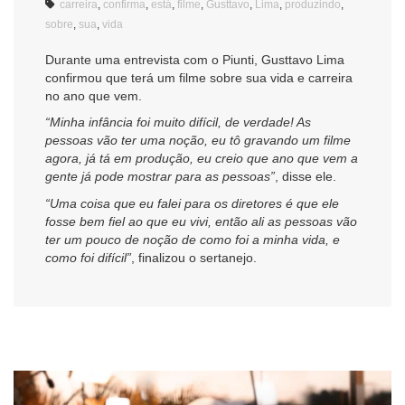
carreira
,
confirma
,
está
,
filme
,
Gusttavo
,
Lima
,
produzindo
,
sobre
,
sua
,
vida
Durante uma entrevista com o Piunti, Gusttavo Lima
confirmou que terá um filme sobre sua vida e carreira
no ano que vem.
“Minha infância foi muito difícil, de verdade! As
pessoas vão ter uma noção, eu tô gravando um filme
agora, já tá em produção, eu creio que ano que vem a
gente já pode mostrar para as pessoas”
, disse ele.
“Uma coisa que eu falei para os diretores é que ele
fosse bem fiel ao que eu vivi, então ali as pessoas vão
ter um pouco de noção de como foi a minha vida, e
como foi difícil”
, finalizou o sertanejo.