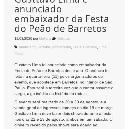
anunciado
embaixador da Festa
do Peão de Barretos
12/03/2026
por
Mayara
Notícias
anunciado
,
Barretos
,
embaixador
,
Festa
,
Gusttavo
,
Lima
,
Peão
Gusttavo Lima
foi anunciado como embaixador da
Festa do Peão de Barretos
deste ano. O anúncio foi
feito na quarta-feira (11) pelos organizadores do
evento, que acontece em
Barretos
, no interior de
São
Paulo
. Esta será a terceira vez que o cantor assume o
cargo, algo inédito na história do rodeio.
O evento será realizado de 20 a 30 de agosto, e a
venda geral de ingressos começa no dia 19 de março.
Gusttavo Lima deve fazer dois shows durante a festa,
nos dias 22 e 29 de agosto, ambos em um sábado. O
dinheiro recebido pelos shows será doado ao