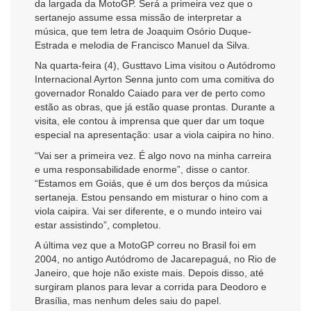
da largada da MotoGP. Será a primeira vez que o
sertanejo assume essa missão de interpretar a
música, que tem letra de Joaquim Osório Duque-
Estrada e melodia de Francisco Manuel da Silva.
Na quarta-feira (4), Gusttavo Lima visitou o Autódromo
Internacional Ayrton Senna junto com uma comitiva do
governador Ronaldo Caiado para ver de perto como
estão as obras, que já estão quase prontas. Durante a
visita, ele contou à imprensa que quer dar um toque
especial na apresentação: usar a viola caipira no hino.
“Vai ser a primeira vez. É algo novo na minha carreira
e uma responsabilidade enorme”, disse o cantor.
“Estamos em Goiás, que é um dos berços da música
sertaneja. Estou pensando em misturar o hino com a
viola caipira. Vai ser diferente, e o mundo inteiro vai
estar assistindo”, completou.
A última vez que a MotoGP correu no Brasil foi em
2004, no antigo Autódromo de Jacarepaguá, no Rio de
Janeiro, que hoje não existe mais. Depois disso, até
surgiram planos para levar a corrida para Deodoro e
Brasília, mas nenhum deles saiu do papel.