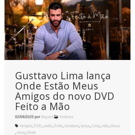
Gusttavo Lima lança
Onde Estão Meus
Amigos do novo DVD
Feito a Mão
02/09/2025
por
Mayara
Notícias
Amigos
,
DVD
,
estão
,
Feito
,
Gusttavo
,
lança
,
Lima
,
mão
,
Meus
,
novo
,
Onde