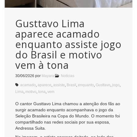
Gusttavo Lima
aparece acamado
enquanto assiste jogo
do Brasil e motivo
vem à tona
30/06/2026
por
Mayara
Notícias
acamado
,
aparece
,
assiste
,
Brasil
,
enquanto
,
Gusttavo
,
jogo
,
Lima
,
motivo
,
tona
,
vem
O cantor Gusttavo Lima chamou a atenção dos fãs ao
surgir acamado enquanto acompanhava o jogo da
Seleção Brasileira na Copa do Mundo. O momento foi
compartilhado nas redes sociais por sua esposa,
Andressa Suita.