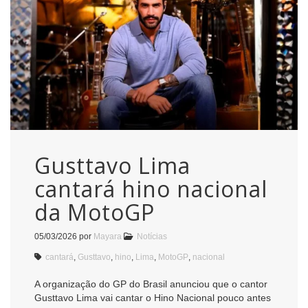
Gusttavo Lima
cantará hino nacional
da MotoGP
05/03/2026
por
Mayara
Notícias
cantará
,
Gusttavo
,
hino
,
Lima
,
MotoGP
,
nacional
A organização do GP do Brasil anunciou que o cantor
Gusttavo Lima vai cantar o Hino Nacional pouco antes