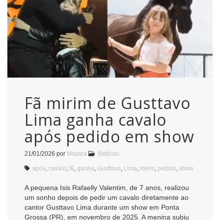
Fã mirim de Gusttavo
Lima ganha cavalo
após pedido em show
21/01/2026
por
Mayara
Notícias
após
,
cavalo
,
fã
,
ganha
,
Gusttavo
,
Lima
,
mirim
,
pedido
,
show
A pequena Isis Rafaelly Valentim, de 7 anos, realizou
um sonho depois de pedir um cavalo diretamente ao
cantor Gusttavo Lima durante um show em Ponta
Grossa (PR), em novembro de 2025. A menina subiu