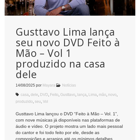
Gusttavo Lima lança
seu novo DVD Feito à
Mão – Vol 1
produzido na casa
dele
14/08/2025
por
Mayara
Notícias
casa
,
dele
,
DVD
,
Feito
,
Gusttavo
,
lança
,
Lima
,
mão
,
novo
,
produzido
,
seu
,
Vol
Gusttavo Lima lançou o DVD “Feito à Mão – Vol. 1”,
com nove músicas já disponíveis nas plataformas de
áudio e vídeo. O projeto mostra um lado mais pessoal
do cantor e foi todo feito por ele, desde as
composições e arranjos até os mínimos detalhes.