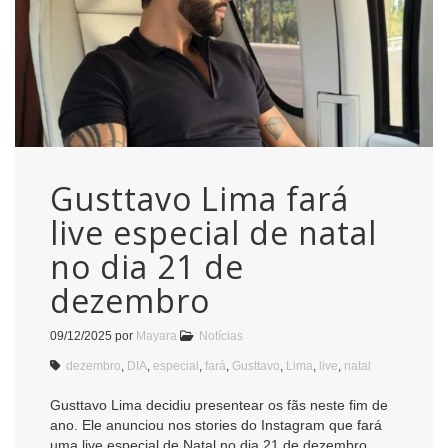
Gusttavo Lima fará
live especial de natal
no dia 21 de
dezembro
09/12/2025
por
Mayara
Notícias
dezembro
,
DIA
,
especial
,
fará
,
Gusttavo
,
Lima
,
live
,
natal
Gusttavo Lima decidiu presentear os fãs neste fim de
ano. Ele anunciou nos stories do Instagram que fará
uma live especial de Natal no dia 21 de dezembro,