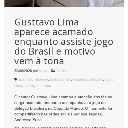
Gusttavo Lima
aparece acamado
enquanto assiste jogo
do Brasil e motivo
vem à tona
30/06/2026
por
Mayara
Notícias
acamado
,
aparece
,
assiste
,
Brasil
,
enquanto
,
Gusttavo
,
jogo
,
Lima
,
motivo
,
tona
,
vem
O cantor Gusttavo Lima chamou a atenção dos fãs ao
surgir acamado enquanto acompanhava o jogo da
Seleção Brasileira na Copa do Mundo. O momento foi
compartilhado nas redes sociais por sua esposa,
Andressa Suita.