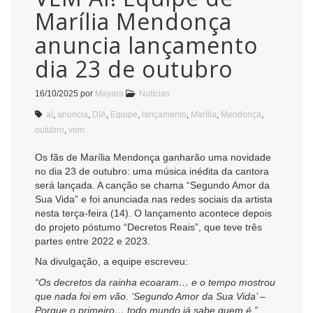
Marília Mendonça
anuncia lançamento
dia 23 de outubro
16/10/2025
por
Mayara
Notícias
aí
,
anuncia
,
DIA
,
Equipe
,
lançamento
,
Marília
,
Mendonça
,
outubro
,
vem
Os fãs de Marília Mendonça ganharão uma novidade
no dia 23 de outubro: uma música inédita da cantora
será lançada. A canção se chama “Segundo Amor da
Sua Vida” e foi anunciada nas redes sociais da artista
nesta terça-feira (14). O lançamento acontece depois
do projeto póstumo “Decretos Reais”, que teve três
partes entre 2022 e 2023.
Na divulgação, a equipe escreveu:
“Os decretos da rainha ecoaram… e o tempo mostrou
que nada foi em vão. ‘Segundo Amor da Sua Vida’ –
Porque o primeiro… todo mundo já sabe quem é.”