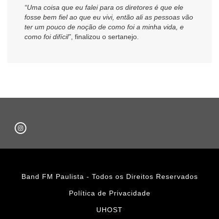
“Uma coisa que eu falei para os diretores é que ele
fosse bem fiel ao que eu vivi, então ali as pessoas vão
ter um pouco de noção de como foi a minha vida, e
como foi difícil”
, finalizou o sertanejo.
Band FM Paulista - Todos os Direitos Reservados
Política de Privacidade
UHOST