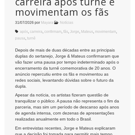
carreira após turnê e
movimentam os fãs
31/07/2026
por
Mayara
Notícias
após
,
carreira
,
confirmam
,
fãs
,
Jorge
,
Mateus
,
movimentam
,
pausa
,
turnê
Depois de mais de duas décadas entre as principais
duplas do sertanejo, Jorge & Mateus confirmaram que
vão fazer uma pausa por tempo indeterminado após o
encerramento da turnê comemorativa de 20 anos. O
anúncio repercutiu entre os fãs e movimentou as
redes sociais, levantando dúvidas sobre o futuro da
dupla.
Apesar da notícia, os artistas fizeram questão de
tranquilizar o público. A pausa não representa o fim da
parceria, mas sim um período de descanso após anos
de agenda intensa, com dezenas de apresentações
realizadas anualmente em todo o Brasil.
Em entrevistas recentes, Jorge e Mateus explicaram
que a decisão foi tomada para permitir mais tempo