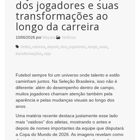
dos jogadores e suas
transformações ao
longo da carreira
10/06/2026
por
Mayara
Notícias
Antes
,
carreira
,
depois
,
dos
,
jogadores
,
longo
,
suas
,
transformações
,
veja
Futebol sempre foi um universo onde talento e estilo
caminham juntos. Na Seleção Brasileira, isso não é
diferente: além do desempenho dentro de campo,
muitos jogadores chamam atenção também pela
aparência e pelas mudanças visuais ao longo dos
anos.
Uma matéria recente destaca justamente esse lado
mais “vaidoso” dos atletas, mostrando o antes e
depois de nomes importantes da equipe que disputará
a Copa do Mundo de 2026. As imagens revelam como