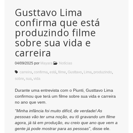
Gusttavo Lima
confirma que está
produzindo filme
sobre sua vida e
carreira
04/09/2025
por
Mayara
Notícias
carreira
,
confirma
,
está
,
filme
,
Gusttavo
,
Lima
,
produzindo
,
sobre
,
sua
,
vida
Durante uma entrevista com o Piunti, Gusttavo Lima
confirmou que terá um filme sobre sua vida e carreira
no ano que vem.
“Minha infância foi muito difícil, de verdade! As
pessoas vão ter uma noção, eu tô gravando um filme
agora, já tá em produção, eu creio que ano que vem a
gente já pode mostrar para as pessoas”
, disse ele.