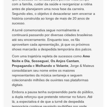
com a família, cuidar da saúde e reorganizar a rotina
antes de planejarem uma nova fase da carreira.
Segundo eles, o objetivo é desacelerar sem encerrar a
história construída ao longo de mais de 20 anos de
sucesso.
A turnê comemorativa segue normalmente e
continuará passando por diversas cidades brasileiras
até seu encerramento. Enquanto isso, os fãs
aproveitam cada apresentação, já que os próximos
shows marcarão a despedida temporária dos palcos.
Com uma trajetória repleta de sucessos como
Amo
Noite e Dia
,
Sosseguei
,
Os Anjos Cantam
,
Propaganda
e
Molhando o Volante
, Jorge & Mateus
consolidaram seu nome entre os maiores
representantes da música sertaneja e seguem
colecionando milhões de ouvintes nas plataformas
digitais.
Embora a pausa tenha surpreendido parte do público,
a dupla reforçou que pretende retornar no futuro. Até
lá, a expectativa é de que a turnê de despedida
temporária continue reunindo multidões por onde