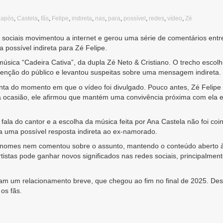
,
após
,
Castela
,
fãs
,
Felipe
,
indireta
,
nas
,
para
,
possível
,
redes
,
vídeo
,
Zé
sociais movimentou a internet e gerou uma série de comentários entre
 possível indireta para Zé Felipe.
úsica “Cadeira Cativa”, da dupla Zé Neto & Cristiano. O trecho escolh
tenção do público e levantou suspeitas sobre uma mensagem indireta.
nta do momento em que o vídeo foi divulgado. Pouco antes, Zé Felip
Na ocasião, ele afirmou que mantém uma convivência próxima com ela
fala do cantor e a escolha da música feita por Ana Castela não foi co
 uma possível resposta indireta ao ex-namorado.
 nomes nem comentou sobre o assunto, mantendo o conteúdo aberto à i
istas pode ganhar novos significados nas redes sociais, principalme
eram um relacionamento breve, que chegou ao fim no final de 2025. D
os fãs.