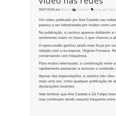
vídeo nas redes
06/07/2026
por
Mayara
Notícias
Ana
,
apontam
Um vídeo publicado por Ana Castela nas redes 
passou a ser interpretada por muitos como uma
Na publicação, a cantora aparece dublando a m
sentimento maior no futuro, o que chamou a a
A repercussão ganhou ainda mais força por co
relação com a ex-esposa, Virginia Fonseca. 
conversando com frequência.
Para muitos internautas, a combinação entre a 
rapidamente passaram a associar o conteúdo a
Apesar das especulações, a cantora não citou
mais uma vez, como qualquer publicação de art
declarações recentes.
Vale lembrar que Ana Castela e Zé Felipe tiv
mas continuam sendo assunto frequente entre 