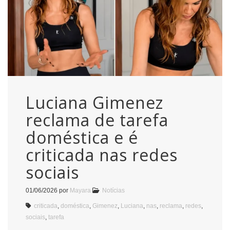
Luciana Gimenez
reclama de tarefa
doméstica e é
criticada nas redes
sociais
01/06/2026
por
Mayara
Notícias
criticada
,
doméstica
,
Gimenez
,
Luciana
,
nas
,
reclama
,
redes
,
sociais
,
tarefa