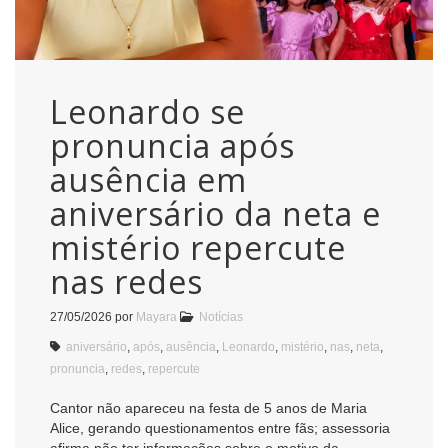
Leonardo se
pronuncia após
ausência em
aniversário da neta e
mistério repercute
nas redes
27/05/2026
por
Mayara
Notícias
aniversário
,
após
,
ausência
,
Leonardo
,
mistério
,
nas
,
neta
,
pronuncia
,
redes
,
repercute
Cantor não apareceu na festa de 5 anos de Maria
Alice, gerando questionamentos entre fãs; assessoria
afirma não ter informações sobre o motivo da