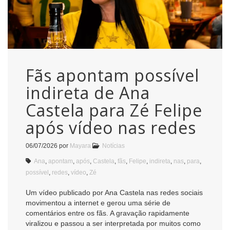
Fãs apontam possível
indireta de Ana
Castela para Zé Felipe
após vídeo nas redes
06/07/2026
por
Mayara
Notícias
Ana
,
apontam
,
após
,
Castela
,
fãs
,
Felipe
,
indireta
,
nas
,
para
,
possível
,
redes
,
vídeo
,
Zé
Um vídeo publicado por Ana Castela nas redes sociais
movimentou a internet e gerou uma série de
comentários entre os fãs. A gravação rapidamente
viralizou e passou a ser interpretada por muitos como