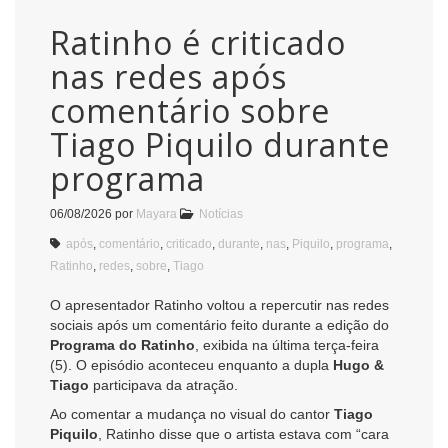
Ratinho é criticado
nas redes após
comentário sobre
Tiago Piquilo durante
programa
06/08/2026
por
Mayara
Notícias
após
,
comentário
,
criticado
,
durante
,
nas
,
Piquilo
,
programa
,
Ratinho
,
redes
,
sobre
,
Tiago
O apresentador Ratinho voltou a repercutir nas redes
sociais após um comentário feito durante a edição do
Programa do Ratinho
, exibida na última terça-feira
(5). O episódio aconteceu enquanto a dupla
Hugo &
Tiago
participava da atração.
Ao comentar a mudança no visual do cantor
Tiago
Piquilo
, Ratinho disse que o artista estava com “cara