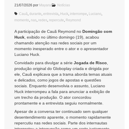
21/07/2026
por
Mayara
Notícias
Cauã
,
durante
,
entrevista
,
Huck
,
interrompe
,
Luciano
,
momento
,
nas
,
redes
,
repercute
,
Reymond
A participação de Cauã Reymond no
Domingão com
Huck
, exibido no último domingo (19), acabou
chamando atenção nas redes sociais por um
momento inesperado entre o ator e o apresentador
Luciano Huck.
Convidado para divulgar a série
Jogada de Risco
,
produção original do Globoplay criada e dirigida por
ele, Cauã explicava que a trama aborda temas atuais
e delicados, como jogos de apostas e questões
sociais. Enquanto desenvolvia o assunto, Luciano
Huck interrompeu a fala para anunciar a exibição de
um trecho da produção. O ator concordou
prontamente e a entrevista seguiu normalmente.
Apesar de a conversa ter continuado sem qualquer
desentendimento aparente, o momento rapidamente
repercutiu nas redes sociais. Parte dos internautas
interpretou a interrupção como um corte justamente