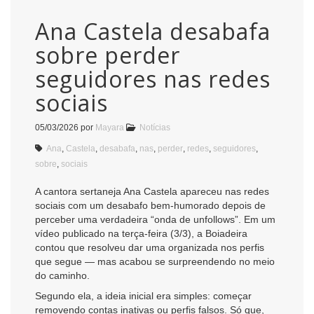
Ana Castela desabafa
sobre perder
seguidores nas redes
sociais
05/03/2026
por
Mayara
Notícias
Ana
,
Castela
,
desabafa
,
nas
,
perder
,
redes
,
seguidores
,
sobre
,
sociais
A cantora sertaneja Ana Castela apareceu nas redes
sociais com um desabafo bem-humorado depois de
perceber uma verdadeira “onda de unfollows”. Em um
vídeo publicado na terça-feira (3/3), a Boiadeira
contou que resolveu dar uma organizada nos perfis
que segue — mas acabou se surpreendendo no meio
do caminho.
Segundo ela, a ideia inicial era simples: começar
removendo contas inativas ou perfis falsos. Só que,