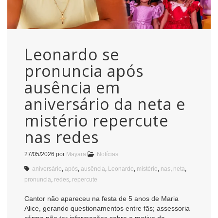
Leonardo se
pronuncia após
ausência em
aniversário da neta e
mistério repercute
nas redes
27/05/2026
por
Mayara
Notícias
aniversário
,
após
,
ausência
,
Leonardo
,
mistério
,
nas
,
neta
,
pronuncia
,
redes
,
repercute
Cantor não apareceu na festa de 5 anos de Maria
Alice, gerando questionamentos entre fãs; assessoria
afirma não ter informações sobre o motivo da