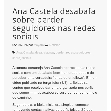
Ana Castela desabafa
sobre perder
seguidores nas redes
sociais
05/03/2026
por
Mayara
Notícias
Ana
,
Castela
,
desabafa
,
nas
,
perder
,
redes
,
seguidores
,
sobre
,
sociais
A cantora sertaneja Ana Castela apareceu nas redes
sociais com um desabafo bem-humorado depois de
perceber uma verdadeira “onda de unfollows”. Em um
vídeo publicado na terça-feira (3/3), a Boiadeira
contou que resolveu dar uma organizada nos perfis
que segue — mas acabou se surpreendendo no meio
do caminho.
Segundo ela, a ideia inicial era simples: começar
removendo contas inativas ou perfis falsos. Só que,