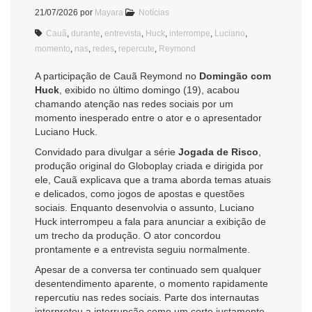
21/07/2026
por
Mayara
Notícias
Cauã
,
durante
,
entrevista
,
Huck
,
interrompe
,
Luciano
,
momento
,
nas
,
redes
,
repercute
,
Reymond
A participação de Cauã Reymond no
Domingão com
Huck
, exibido no último domingo (19), acabou
chamando atenção nas redes sociais por um
momento inesperado entre o ator e o apresentador
Luciano Huck.
Convidado para divulgar a série
Jogada de Risco
,
produção original do Globoplay criada e dirigida por
ele, Cauã explicava que a trama aborda temas atuais
e delicados, como jogos de apostas e questões
sociais. Enquanto desenvolvia o assunto, Luciano
Huck interrompeu a fala para anunciar a exibição de
um trecho da produção. O ator concordou
prontamente e a entrevista seguiu normalmente.
Apesar de a conversa ter continuado sem qualquer
desentendimento aparente, o momento rapidamente
repercutiu nas redes sociais. Parte dos internautas
interpretou a interrupção como um corte justamente