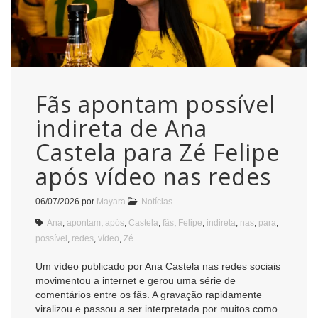
Fãs apontam possível
indireta de Ana
Castela para Zé Felipe
após vídeo nas redes
06/07/2026
por
Mayara
Notícias
Ana
,
apontam
,
após
,
Castela
,
fãs
,
Felipe
,
indireta
,
nas
,
para
,
possível
,
redes
,
vídeo
,
Zé
Um vídeo publicado por Ana Castela nas redes sociais
movimentou a internet e gerou uma série de
comentários entre os fãs. A gravação rapidamente
viralizou e passou a ser interpretada por muitos como