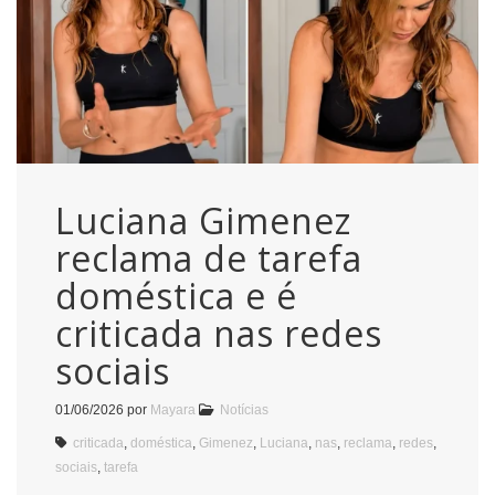
Luciana Gimenez
reclama de tarefa
doméstica e é
criticada nas redes
sociais
01/06/2026
por
Mayara
Notícias
criticada
,
doméstica
,
Gimenez
,
Luciana
,
nas
,
reclama
,
redes
,
sociais
,
tarefa