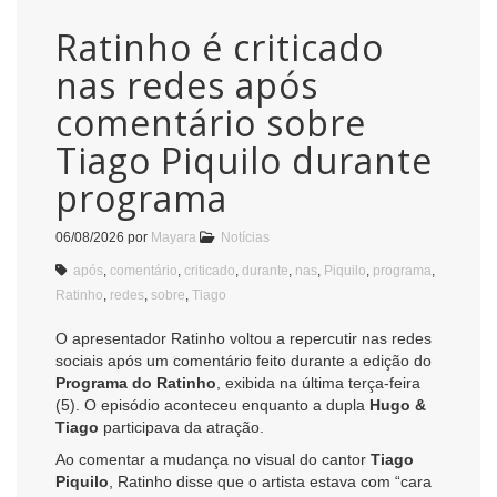
Ratinho é criticado
nas redes após
comentário sobre
Tiago Piquilo durante
programa
06/08/2026
por
Mayara
Notícias
após
,
comentário
,
criticado
,
durante
,
nas
,
Piquilo
,
programa
,
Ratinho
,
redes
,
sobre
,
Tiago
O apresentador Ratinho voltou a repercutir nas redes
sociais após um comentário feito durante a edição do
Programa do Ratinho
, exibida na última terça-feira
(5). O episódio aconteceu enquanto a dupla
Hugo &
Tiago
participava da atração.
Ao comentar a mudança no visual do cantor
Tiago
Piquilo
, Ratinho disse que o artista estava com “cara