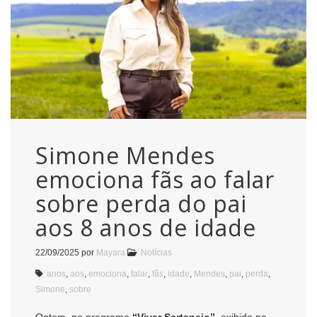
Simone Mendes
emociona fãs ao falar
sobre perda do pai
aos 8 anos de idade
22/09/2025
por
Mayara
Notícias
anos
,
aos
,
emociona
,
falar
,
fãs
,
idade
,
Mendes
,
pai
,
perda
,
Simone
,
sobre
Ontem, no programa
“Viver Sertanejo”
, exibido na