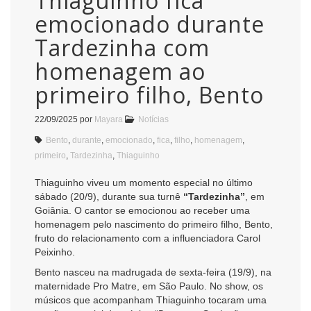
Thiaguinho fica
emocionado durante
Tardezinha com
homenagem ao
primeiro filho, Bento
22/09/2025
por
Mayara
Notícias
Bento
,
durante
,
emocionado
,
fica
,
filho
,
homenagem
,
primeiro
,
Tardezinha
,
Thiaguinho
Thiaguinho viveu um momento especial no último
sábado (20/9), durante sua turnê
“Tardezinha”
, em
Goiânia. O cantor se emocionou ao receber uma
homenagem pelo nascimento do primeiro filho, Bento,
fruto do relacionamento com a influenciadora Carol
Peixinho.
Bento nasceu na madrugada de sexta-feira (19/9), na
maternidade Pro Matre, em São Paulo. No show, os
músicos que acompanham Thiaguinho tocaram uma