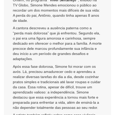
TV Globo, Simone Mendes emocionou o público ao
recordar um dos momentos mais difíceis de sua vida:
A perda do pai, Antônio, quando tinha apenas 8 anos
de idade.
A cantora descreveu a ausência paterna como a
“perda mais dolorosa” que já enfrentou. Segundo ela,
o pai era uma figura amorosa e carinhosa, sempre
dedicado em oferecer o melhor para a família. A morte
precoce dele marcou profundamente sua infância e
deu início a um período de grandes desafios e
adaptações.
Após essa fase dolorosa, Simone foi morar com os
avós. Lá, precisou amadurecer cedo e aprendeu a
realizar diversas tarefas do dia a dia, desde cozinhar
pratos simples e tradicionais até lavar roupas e cuidar
da casa. Essa rotina, apesar de difícil, trouxe um
aprendizado valioso: a independência. Simone
destacou que essa experiência a tornou mais forte e
preparada para enfrentar a vida, além de ensiná-la a
não depender totalmente das pessoas ao seu redor.
A artista também refletiu sobre como essa vivência