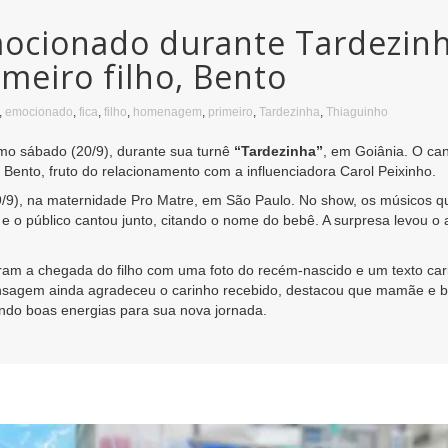
mocionado durante Tardezin
eiro filho, Bento
,
emocionado
,
fica
,
filho
,
homenagem
,
primeiro
,
Tardezinha
,
Thiaguinho
mo sábado (20/9), durante sua turnê
“Tardezinha”
, em Goiânia. O ca
Bento, fruto do relacionamento com a influenciadora Carol Peixinho.
19/9), na maternidade Pro Matre, em São Paulo. No show, os músico
, e o público cantou junto, citando o nome do bebê. A surpresa levou o 
aram a chegada do filho com uma foto do recém-nascido e um texto ca
ensagem ainda agradeceu o carinho recebido, destacou que mamãe e b
ndo boas energias para sua nova jornada.