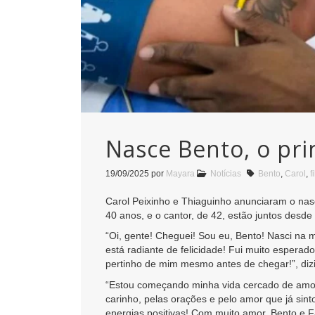
Nasce Bento, o pri
19/09/2025
por
Mayara
Notícias
Bento
,
Carol
,
f
Carol Peixinho e Thiaguinho anunciaram o nasc
40 anos, e o cantor, de 42, estão juntos desde
“Oi, gente! Cheguei! Sou eu, Bento! Nasci na 
está radiante de felicidade! Fui muito espera
pertinho de mim mesmo antes de chegar!”, diz
“Estou começando minha vida cercado de amor,
carinho, pelas orações e pelo amor que já sin
energias positivas! Com muito amor, Bento e F