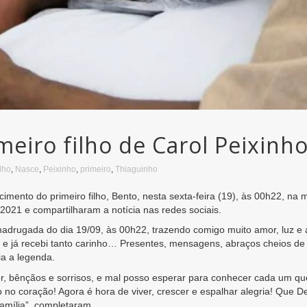
meiro filho de Carol Peixinh
ilho
,
Nasce
,
Peixinho
,
primeiro
,
Thiaguinho
imento do primeiro filho, Bento, nesta sexta-feira (19), às 00h22, na
 2021 e compartilharam a notícia nas redes sociais.
madrugada do dia 19/09, às 00h22, trazendo comigo muito amor, luz e
do e já recebi tanto carinho… Presentes, mensagens, abraços cheios 
ia a legenda.
 bênçãos e sorrisos, e mal posso esperar para conhecer cada um que
to no coração! Agora é hora de viver, crescer e espalhar alegria! Qu
amília”, completaram.