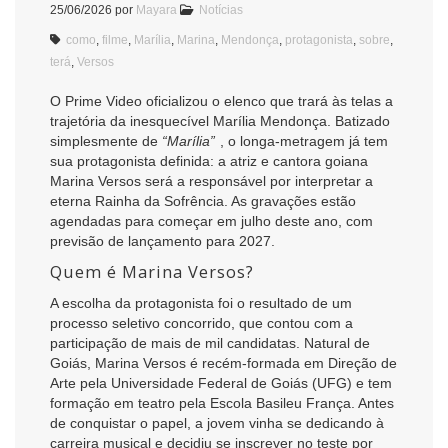
25/06/2026
por
Mayara
Notícias
como
,
filme
,
Marília
,
Marina
,
Mendonça
,
protagonista
,
sobre
,
terá
,
Versos
O Prime Video oficializou o elenco que trará às telas a
trajetória da inesquecível Marília Mendonça. Batizado
simplesmente de
“Marília”
, o longa-metragem já tem
sua protagonista definida: a atriz e cantora goiana
Marina Versos será a responsável por interpretar a
eterna Rainha da Sofrência. As gravações estão
agendadas para começar em julho deste ano, com
previsão de lançamento para 2027.
Quem é Marina Versos?
A escolha da protagonista foi o resultado de um
processo seletivo concorrido, que contou com a
participação de mais de mil candidatas. Natural de
Goiás, Marina Versos é recém-formada em Direção de
Arte pela Universidade Federal de Goiás (UFG) e tem
formação em teatro pela Escola Basileu França. Antes
de conquistar o papel, a jovem vinha se dedicando à
carreira musical e decidiu se inscrever no teste por