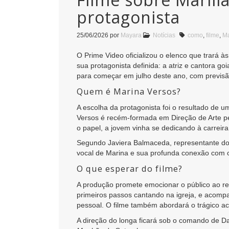
protagonista
25/06/2026
por
Mayara
Notícias
como
,
filme
,
Ma
O Prime Video oficializou o elenco que trará à
sua protagonista definida: a atriz e cantora g
para começar em julho deste ano, com previs
Quem é Marina Versos?
A escolha da protagonista foi o resultado de u
Versos é recém-formada em Direção de Arte pe
o papel, a jovem vinha se dedicando à carreira
Segundo Javiera Balmaceda, representante do A
vocal de Marina e sua profunda conexão com o 
O que esperar do filme?
A produção promete emocionar o público ao rec
primeiros passos cantando na igreja, e acom
pessoal. O filme também abordará o trágico a
A direção do longa ficará sob o comando de D