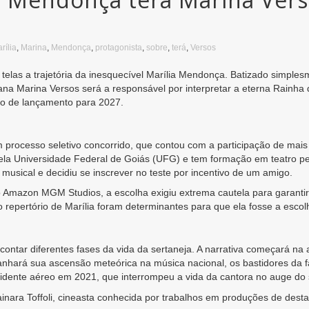
rília
,
Marina
,
Mendonça
,
protagonista
,
sobre
,
terá
,
Versos
s telas a trajetória da inesquecível Marília Mendonça. Batizado simple
oiana Marina Versos será a responsável por interpretar a eterna Rainh
ão de lançamento para 2027.
m processo seletivo concorrido, que contou com a participação de mais
la Universidade Federal de Goiás (UFG) e tem formação em teatro pel
 musical e decidiu se inscrever no teste por incentivo de um amigo.
mazon MGM Studios, a escolha exigiu extrema cautela para garantir o 
repertório de Marília foram determinantes para que ela fosse a escol
ontar diferentes fases da vida da sertaneja. A narrativa começará na
panhará sua ascensão meteórica na música nacional, os bastidores da
cidente aéreo em 2021, que interrompeu a vida da cantora no auge do
ainara Toffoli, cineasta conhecida por trabalhos em produções de de