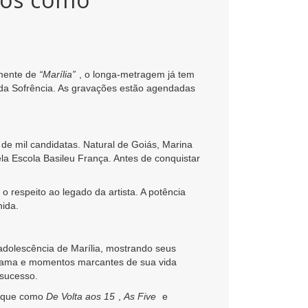
smente de
“Marília”
, o longa-metragem já tem
a da Sofrência. As gravações estão agendadas
 de mil candidatas. Natural de Goiás, Marina
a Escola Basileu França. Antes de conquistar
respeito ao legado da artista. A potência
hida.
 adolescência de Marília, mostrando seus
 fama e momentos marcantes de sua vida
 sucesso.
staque como
De Volta aos 15
,
As Five
e