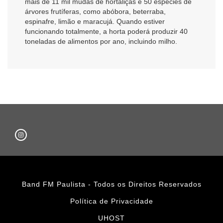
mais de 11 mil mudas de hortaliças e 50 espécies de
árvores frutíferas, como abóbora, beterraba,
espinafre, limão e maracujá. Quando estiver
funcionando totalmente, a horta poderá produzir 40
toneladas de alimentos por ano, incluindo milho.
Band FM Paulista - Todos os Direitos Reservados
Política de Privacidade
UHOST