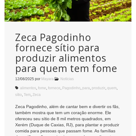
Zeca Pagodinho
fornece sítio para
produzir alimentos
para quem tem fome
12/08/2025
por
Mayara
Notícias
alimentos
,
fome
,
fornece
,
Pagodinho
,
para
,
produzir
,
quem
,
sítio
,
Tem
,
Zeca
Zeca Pagodinho, além de cantar bem e divertir os fãs,
também mostra que tem um coração enorme. Ele
ofereceu seu sítio de 8 mil metros quadrados, em
Xerém (Duque de Caxias, RJ), para plantar e produzir
comida para pessoas que passam fome. As famílias