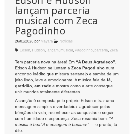
Edson e Hudson
lançam parceria
musical com Zeca
Pagodinho
26/01/2026
por
Mayara
Notícias
Edson
,
Hudson
,
lançam
,
musical
,
Pagodinho
,
parceria
,
Zeca
Tem parceria nova na área! Em
“A Deus Agradeço”
,
Edson & Hudson se juntam a
Zeca Pagodinho
num
encontro inédito que mistura sertanejo e samba de um
jeito lindo, leve e emocionante. A música fala de
fé,
gratidão, amizade
e mostra como a arte consegue
unir mundos totalmente diferentes.
A canção é composta pelo próprio Edson e traz uma
mensagem simples e verdadeira: agradecer pelas
bênçãos da vida, reconhecer as conquistas e seguir
com humildade e esperança. Zeca resumiu bem:
“A
música é boa! A mensagem é bacana!”
— e pronto, tá
dito.