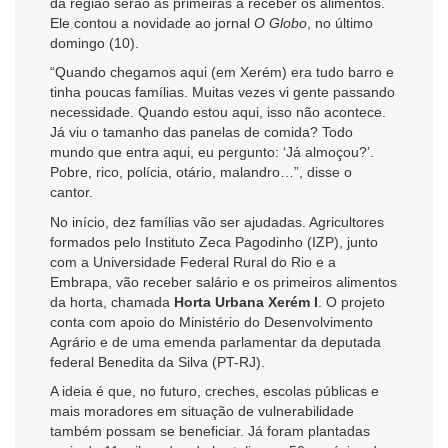
da região serão as primeiras a receber os alimentos.
Ele contou a novidade ao jornal
O Globo
, no último
domingo (10).
“Quando chegamos aqui (em Xerém) era tudo barro e
tinha poucas famílias. Muitas vezes vi gente passando
necessidade. Quando estou aqui, isso não acontece.
Já viu o tamanho das panelas de comida? Todo
mundo que entra aqui, eu pergunto: ‘Já almoçou?’.
Pobre, rico, polícia, otário, malandro…”, disse o
cantor.
No início, dez famílias vão ser ajudadas. Agricultores
formados pelo Instituto Zeca Pagodinho (IZP), junto
com a Universidade Federal Rural do Rio e a
Embrapa, vão receber salário e os primeiros alimentos
da horta, chamada
Horta Urbana Xerém I
. O projeto
conta com apoio do Ministério do Desenvolvimento
Agrário e de uma emenda parlamentar da deputada
federal Benedita da Silva (PT-RJ).
A ideia é que, no futuro, creches, escolas públicas e
mais moradores em situação de vulnerabilidade
também possam se beneficiar. Já foram plantadas