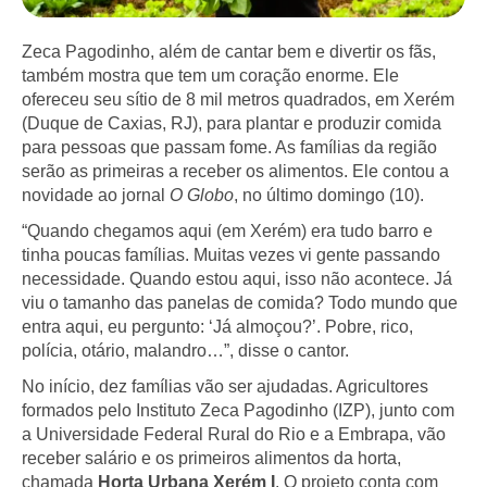
Zeca Pagodinho, além de cantar bem e divertir os fãs,
também mostra que tem um coração enorme. Ele
ofereceu seu sítio de 8 mil metros quadrados, em Xerém
(Duque de Caxias, RJ), para plantar e produzir comida
para pessoas que passam fome. As famílias da região
serão as primeiras a receber os alimentos. Ele contou a
novidade ao jornal
O Globo
, no último domingo (10).
“Quando chegamos aqui (em Xerém) era tudo barro e
tinha poucas famílias. Muitas vezes vi gente passando
necessidade. Quando estou aqui, isso não acontece. Já
viu o tamanho das panelas de comida? Todo mundo que
entra aqui, eu pergunto: ‘Já almoçou?’. Pobre, rico,
polícia, otário, malandro…”, disse o cantor.
No início, dez famílias vão ser ajudadas. Agricultores
formados pelo Instituto Zeca Pagodinho (IZP), junto com
a Universidade Federal Rural do Rio e a Embrapa, vão
receber salário e os primeiros alimentos da horta,
chamada
Horta Urbana Xerém I
. O projeto conta com