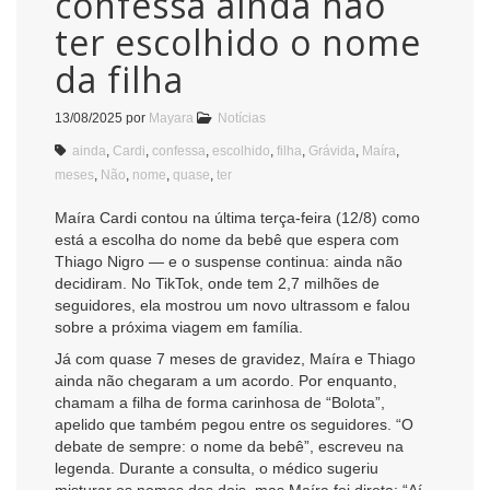
confessa ainda não
ter escolhido o nome
da filha
13/08/2025
por
Mayara
Notícias
ainda
,
Cardi
,
confessa
,
escolhido
,
filha
,
Grávida
,
Maíra
,
meses
,
Não
,
nome
,
quase
,
ter
Maíra Cardi contou na última terça-feira (12/8) como
está a escolha do nome da bebê que espera com
Thiago Nigro — e o suspense continua: ainda não
decidiram. No TikTok, onde tem 2,7 milhões de
seguidores, ela mostrou um novo ultrassom e falou
sobre a próxima viagem em família.
Já com quase 7 meses de gravidez, Maíra e Thiago
ainda não chegaram a um acordo. Por enquanto,
chamam a filha de forma carinhosa de “Bolota”,
apelido que também pegou entre os seguidores. “O
debate de sempre: o nome da bebê”, escreveu na
legenda. Durante a consulta, o médico sugeriu