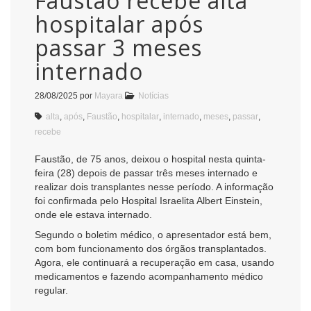
Faustão recebe alta
hospitalar após
passar 3 meses
internado
28/08/2025
por
Mayara
Notícias
alta
,
após
,
Faustão
,
hospitalar
,
internado
,
meses
,
passar
,
recebe
Faustão, de 75 anos, deixou o hospital nesta quinta-
feira (28) depois de passar três meses internado e
realizar dois transplantes nesse período. A informação
foi confirmada pelo Hospital Israelita Albert Einstein,
onde ele estava internado.
Segundo o boletim médico, o apresentador está bem,
com bom funcionamento dos órgãos transplantados.
Agora, ele continuará a recuperação em casa, usando
medicamentos e fazendo acompanhamento médico
regular.