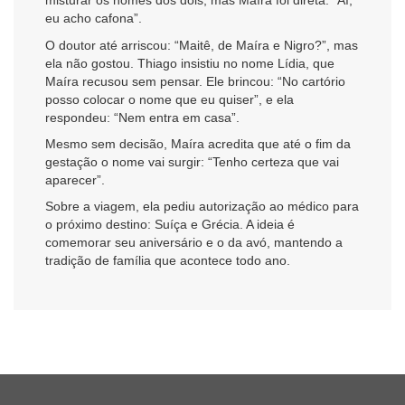
misturar os nomes dos dois, mas Maíra foi direta: “Aí,
eu acho cafona”.
O doutor até arriscou: “Maitê, de Maíra e Nigro?”, mas
ela não gostou. Thiago insistiu no nome Lídia, que
Maíra recusou sem pensar. Ele brincou: “No cartório
posso colocar o nome que eu quiser”, e ela
respondeu: “Nem entra em casa”.
Mesmo sem decisão, Maíra acredita que até o fim da
gestação o nome vai surgir: “Tenho certeza que vai
aparecer”.
Sobre a viagem, ela pediu autorização ao médico para
o próximo destino: Suíça e Grécia. A ideia é
comemorar seu aniversário e o da avó, mantendo a
tradição de família que acontece todo ano.