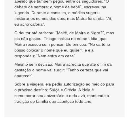
apelido que também pegou entre os seguidores. “O
debate de sempre: o nome da bebê”, escreveu na
legenda. Durante a consulta, o médico sugeriu
misturar os nomes dos dois, mas Maíra foi direta: “Aí,
eu acho cafona”.
O doutor até arriscou: “Maitê, de Maíra e Nigro?”, mas
ela não gostou. Thiago insistiu no nome Lídia, que
Maíra recusou sem pensar. Ele brincou: “No cartório
posso colocar o nome que eu quiser”, e ela
respondeu: “Nem entra em casa”.
Mesmo sem decisão, Maíra acredita que até o fim da
gestação o nome vai surgir: “Tenho certeza que vai
aparecer”.
Sobre a viagem, ela pediu autorização ao médico para
o próximo destino: Suíça e Grécia. A ideia é
comemorar seu aniversário e o da avó, mantendo a
tradição de família que acontece todo ano.