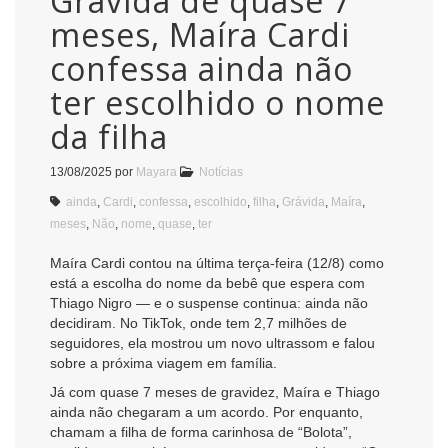
Grávida de quase 7
meses, Maíra Cardi
confessa ainda não
ter escolhido o nome
da filha
13/08/2025
por
Mayara
Notícias
ainda
,
Cardi
,
confessa
,
escolhido
,
filha
,
Grávida
,
Maíra
,
meses
,
Não
,
nome
,
quase
,
ter
Maíra Cardi contou na última terça-feira (12/8) como
está a escolha do nome da bebê que espera com
Thiago Nigro — e o suspense continua: ainda não
decidiram. No TikTok, onde tem 2,7 milhões de
seguidores, ela mostrou um novo ultrassom e falou
sobre a próxima viagem em família.
Já com quase 7 meses de gravidez, Maíra e Thiago
ainda não chegaram a um acordo. Por enquanto,
chamam a filha de forma carinhosa de “Bolota”,