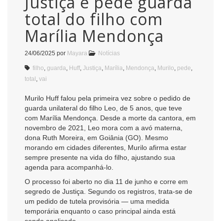
Justiça e pede guarda
total do filho com
Marília Mendonça
24/06/2025
por
Mayara
Notícias
filho
,
guarda
,
Huff
,
Justiça
,
Marília
,
Mendonça
,
Murilo
,
pede
,
total
,
vai
Murilo Huff falou pela primeira vez sobre o pedido de
guarda unilateral do filho Leo, de 5 anos, que teve
com Marília Mendonça. Desde a morte da cantora, em
novembro de 2021, Leo mora com a avó materna,
dona Ruth Moreira, em Goiânia (GO). Mesmo
morando em cidades diferentes, Murilo afirma estar
sempre presente na vida do filho, ajustando sua
agenda para acompanhá-lo.
O processo foi aberto no dia 11 de junho e corre em
segredo de Justiça. Segundo os registros, trata-se de
um pedido de tutela provisória — uma medida
temporária enquanto o caso principal ainda está