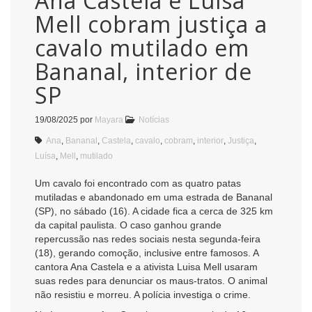
Ana Castela e Luísa
Mell cobram justiça a
cavalo mutilado em
Bananal, interior de
SP
19/08/2025
por
Mayara
Notícias
Ana
,
Bananal
,
Castela
,
cavalo
,
cobram
,
interior
,
Justiça
,
Luísa
,
Mell
,
mutilado
Um cavalo foi encontrado com as quatro patas
mutiladas e abandonado em uma estrada de Bananal
(SP), no sábado (16). A cidade fica a cerca de 325 km
da capital paulista. O caso ganhou grande
repercussão nas redes sociais nesta segunda-feira
(18), gerando comoção, inclusive entre famosos. A
cantora Ana Castela e a ativista Luisa Mell usaram
suas redes para denunciar os maus-tratos. O animal
não resistiu e morreu. A polícia investiga o crime.