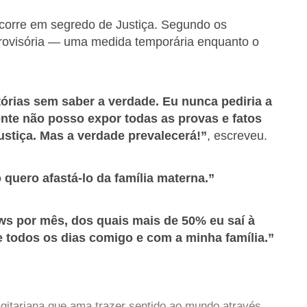
e corre em segredo de Justiça. Segundo os
 provisória — uma medida temporária enquanto o
tórias sem saber a verdade. Eu nunca pediria a
ente não posso expor todas as provas e fatos
ustiça. Mas a verdade prevalecerá!”
, escreveu.
 quero afastá-lo da família materna.”
ws por mês, dos quais mais de 50% eu saí à
e todos os dias comigo e com a minha família.”
gitariana que ama trazer sentido ao mundo através