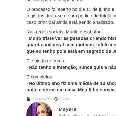
O processo foi aberto no dia 11 de junho 
registros, trata-se de um pedido de tutela
caso principal ainda está sendo analisado.
Nas redes sociais, Murilo desabafou:
“Muito triste ver as pessoas criando his
guarda unilateral sem motivos. Infelizm
que eu tenho pois está em segredo de J
Ele ainda reforçou:
“Não tenho a intenção, nunca quis e não
E completou:
“No último ano fiz uma média de 13 sho
noite e dormi em casa. Meu filho conviv
06/24/2025
13:24
Mayara
Sobre mim: Uma jornalista sa