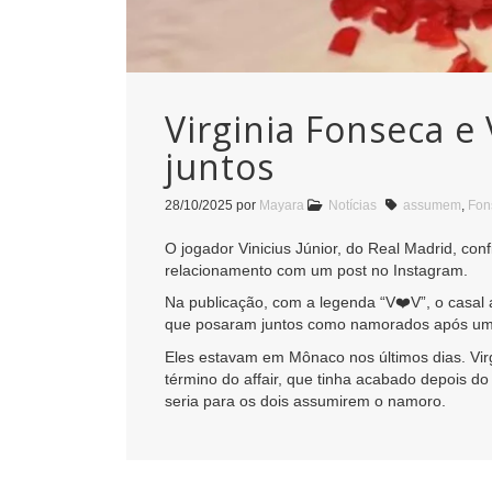
Virginia Fonseca e
juntos
28/10/2025
por
Mayara
Notícias
assumem
,
Fon
O jogador Vinicius Júnior, do Real Madrid, con
relacionamento com um post no Instagram.
Na publicação, com a legenda “V❤️V”, o casal 
que posaram juntos como namorados após uma n
Eles estavam em Mônaco nos últimos dias. Virgi
término do affair, que tinha acabado depois 
seria para os dois assumirem o namoro.