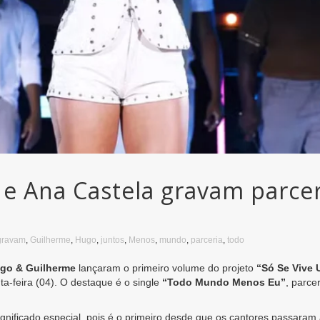
e Ana Castela gravam parcer
gravam
,
Guilherme
,
Hugo
,
juntos
,
Menos
,
mundo
,
parceria
,
todo
go & Guilherme
lançaram o primeiro volume do projeto
“Só Se Vive 
ta-feira (04). O destaque é o single
“Todo Mundo Menos Eu”
, parce
nificado especial, pois é o primeiro desde que os cantores passaram a 