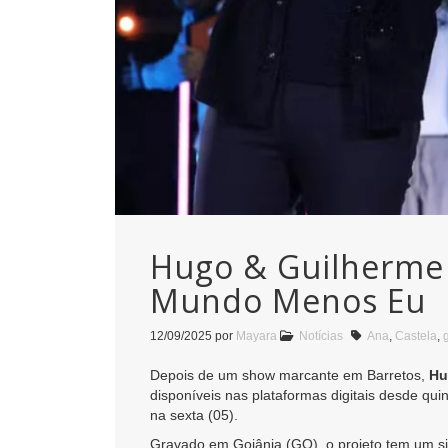
Hugo & Guilherme 
Mundo Menos Eu
12/09/2025
por
Mayara
Notícias
Ana
,
Castela
,
Depois de um show marcante em Barretos,
Hu
disponíveis nas plataformas digitais desde quin
na sexta (05).
Gravado em Goiânia (GO), o projeto tem um sig