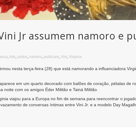
 Vini Jr assumem namoro e p
seca
,
foto
,
juntos
,
namoro
,
publicam
,
Vini
,
Virgínia
firmou nesta terça-feira (28) que está namorando a influenciadora Virgi
aparece em um quarto decorado com balões de coração, pétalas de rosa
oite com os amigos Éder Militão e Tainá Militão.
nia viajou para a Europa no fim de semana para reencontrar o jogador. 
do vazamento de conversas íntimas entre Vini Jr. e a modelo Day Mag