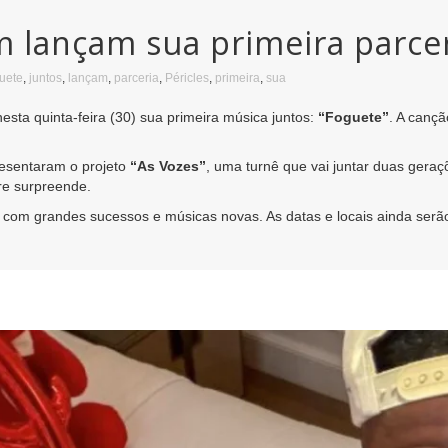
m lançam sua primeira parcer
uete
,
juntos
,
lançam
,
parceria
,
Péricles
,
primeira
,
sua
sta quinta-feira (30) sua primeira música juntos:
“Foguete”
. A cançã
resentaram o projeto
“As Vozes”
, uma turnê que vai juntar duas geraç
e surpreende.
l, com grandes sucessos e músicas novas. As datas e locais ainda serã