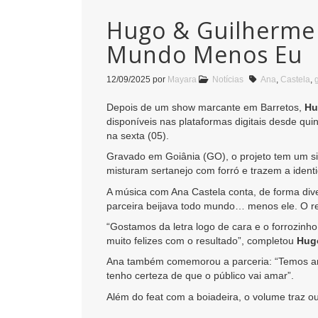
Hugo & Guilherme 
Mundo Menos Eu
12/09/2025
por
Mayara
Notícias
Ana
,
Castela
,
Depois de um show marcante em Barretos,
Hu
disponíveis nas plataformas digitais desde quin
na sexta (05).
Gravado em Goiânia (GO), o projeto tem um sig
misturam sertanejo com forró e trazem a ident
A música com Ana Castela conta, de forma dive
parceira beijava todo mundo… menos ele. O ref
“Gostamos da letra logo de cara e o forrozinh
muito felizes com o resultado”, completou
Hug
Ana também comemorou a parceria: “Temos amiz
tenho certeza de que o público vai amar”.
Além do feat com a boiadeira, o volume traz o