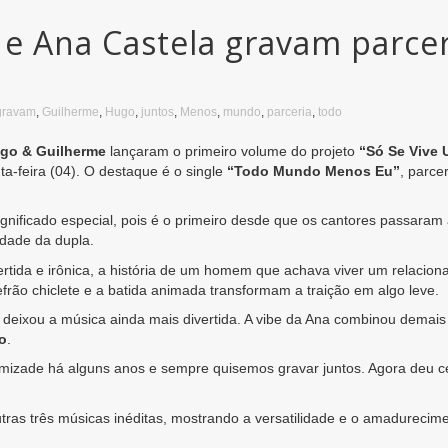
e Ana Castela gravam parcer
gravam
,
Guilherme
,
Hugo
,
juntos
,
Menos
,
mundo
,
parceria
,
todo
go & Guilherme
lançaram o primeiro volume do projeto
“Só Se Vive 
ta-feira (04). O destaque é o single
“Todo Mundo Menos Eu”
, parce
nificado especial, pois é o primeiro desde que os cantores passaram a 
idade da dupla.
rtida e irônica, a história de um homem que achava viver um relaciona
rão chiclete e a batida animada transformam a traição em algo leve.
o deixou a música ainda mais divertida. A vibe da Ana combinou demais
o
.
ade há alguns anos e sempre quisemos gravar juntos. Agora deu cert
utras três músicas inéditas, mostrando a versatilidade e o amadurecim