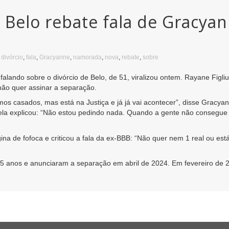
Belo rebate fala de Gracya
,
divórcio
,
fala
,
Gracyanne
,
namorada
,
nova
,
rebate
,
sobre
lando sobre o divórcio de Belo, de 51, viralizou ontem. Rayane Figli
não quer assinar a separação.
amos casados, mas está na Justiça e já já vai acontecer”, disse Gracy
o, ela explicou: “Não estou pedindo nada. Quando a gente não consegue 
 de fofoca e criticou a fala da ex-BBB: “Não quer nem 1 real ou está
15 anos e anunciaram a separação em abril de 2024. Em fevereiro de 2