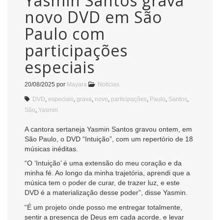
Yasmin Santos grava
novo DVD em São
Paulo com
participações
especiais
20/08/2025
por
Mayara
Notícias
DVD
,
especiais
,
grava
,
novo
,
participações
,
Paulo
,
Santos
,
São
,
Yasmin
A cantora sertaneja Yasmin Santos gravou ontem, em
São Paulo, o DVD “Intuição”, com um repertório de 18
músicas inéditas.
“O ‘Intuição’ é uma extensão do meu coração e da
minha fé. Ao longo da minha trajetória, aprendi que a
música tem o poder de curar, de trazer luz, e este
DVD é a materialização desse poder”, disse Yasmin.
“É um projeto onde posso me entregar totalmente,
sentir a presença de Deus em cada acorde, e levar