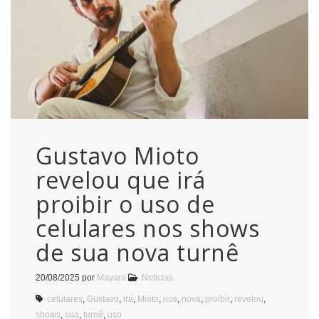
Gustavo Mioto
revelou que irá
proibir o uso de
celulares nos shows
de sua nova turnê
20/08/2025
por
Mayara
Notícias
celulares
,
Gustavo
,
irá
,
Mioto
,
nos
,
nova
,
proibir
,
revelou
,
shows
,
sua
,
turnê
,
uso