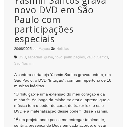
Yasmin Santos grava
novo DVD em São
Paulo com
participações
especiais
20/08/2025
por
Mayara
Notícias
DVD
,
especiais
,
grava
,
novo
,
participações
,
Paulo
,
Santos
,
São
,
Yasmin
A cantora sertaneja Yasmin Santos gravou ontem, em
São Paulo, o DVD “Intuição”, com um repertório de 18
músicas inéditas.
“O ‘Intuição’ é uma extensão do meu coração e da
minha fé. Ao longo da minha trajetória, aprendi que a
música tem o poder de curar, de trazer luz, e este
DVD é a materialização desse poder”, disse Yasmin.
“É um projeto onde posso me entregar totalmente,
sentir a presença de Deus em cada acorde, e levar