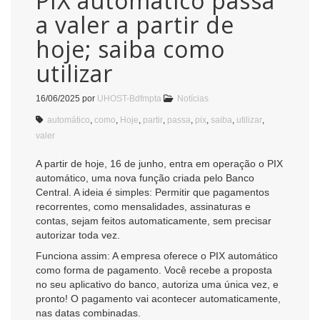
PIX automático passa
a valer a partir de
hoje; saiba como
utilizar
16/06/2025
por
UHOST-Bdfmpta
Notícias
automático
,
como
,
Hoje
,
partir
,
passa
,
pix
,
saiba
,
utilizar
,
valer
A partir de hoje, 16 de junho, entra em operação o PIX
automático, uma nova função criada pelo Banco
Central. A ideia é simples: Permitir que pagamentos
recorrentes, como mensalidades, assinaturas e
contas, sejam feitos automaticamente, sem precisar
autorizar toda vez.
Funciona assim: A empresa oferece o PIX automático
como forma de pagamento. Você recebe a proposta
no seu aplicativo do banco, autoriza uma única vez, e
pronto! O pagamento vai acontecer automaticamente,
nas datas combinadas.