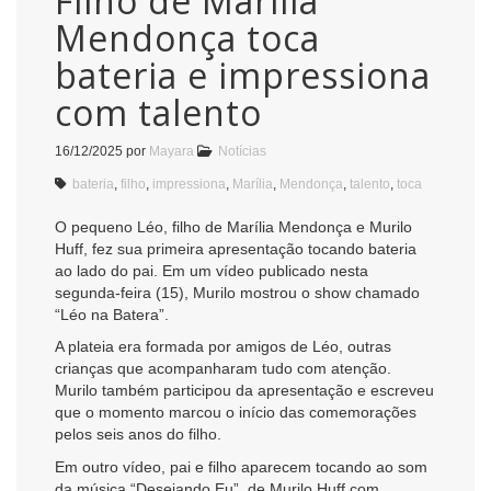
Filho de Marília
Mendonça toca
bateria e impressiona
com talento
16/12/2025
por
Mayara
Notícias
bateria
,
filho
,
impressiona
,
Marília
,
Mendonça
,
talento
,
toca
O pequeno Léo, filho de Marília Mendonça e Murilo
Huff, fez sua primeira apresentação tocando bateria
ao lado do pai. Em um vídeo publicado nesta
segunda-feira (15), Murilo mostrou o show chamado
“Léo na Batera”.
A plateia era formada por amigos de Léo, outras
crianças que acompanharam tudo com atenção.
Murilo também participou da apresentação e escreveu
que o momento marcou o início das comemorações
pelos seis anos do filho.
Em outro vídeo, pai e filho aparecem tocando ao som
da música “Desejando Eu”, de Murilo Huff com