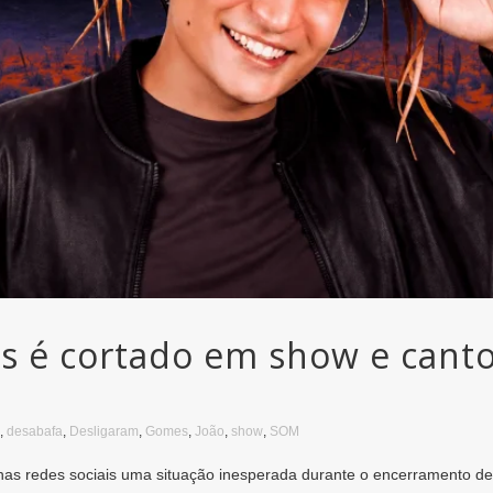
 é cortado em show e canto
,
desabafa
,
Desligaram
,
Gomes
,
João
,
show
,
SOM
as redes sociais uma situação inesperada durante o encerramento de