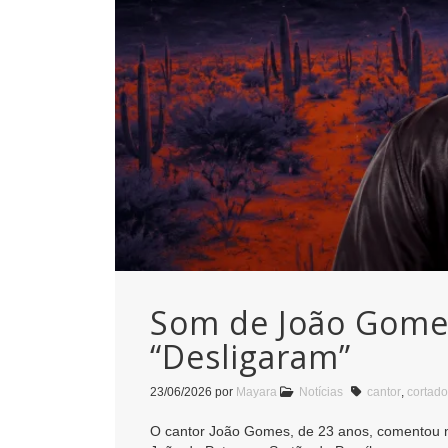
Som de João Gomes
“Desligaram”
23/06/2026
por
Mayara
Notícias
cantor
,
cortado
O cantor João Gomes, de 23 anos, comentou n