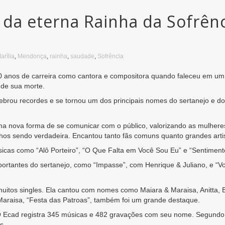
da eterna Rainha da Sofrênci
arília
,
Mendonça
,
rainha
,
saudade
,
Sofrência
10 anos de carreira como cantora e compositora quando faleceu em um
 de sua morte.
ebrou recordes e se tornou um dos principais nomes do sertanejo e do
e uma nova forma de se comunicar com o público, valorizando as mulhe
nhos sendo verdadeira. Encantou tanto fãs comuns quanto grandes arti
icas como “Alô Porteiro”, “O Que Falta em Você Sou Eu” e “Sentiment
importantes do sertanejo, como “Impasse”, com Henrique & Juliano, e 
 muitos singles. Ela cantou com nomes como Maiara & Maraisa, Anitta,
araisa, “Festa das Patroas”, também foi um grande destaque.
O Ecad registra 345 músicas e 482 gravações com seu nome. Segundo 
s.