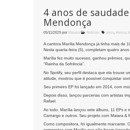
4 anos de saudade 
Mendonça
05/11/2025
por
Mayara
Notícias
anos
,
eterna
,
M
A cantora Marília Mendonça já tinha mais de 
Nesta quarta-feira (5), completam quatro anos
Marília fez muito sucesso, ganhou prêmios, qu
“Rainha da Sofrência”.
No Spotify, seu perfil destaca que ela troux
atitude, mostrou que é possível conquistar so
Seu primeiro EP foi lançado em 2014, com mús
Depois disso, lançou parcerias com artistas 
Rafael.
Ao todo, Marília lançou sete álbuns, 11 EPs e
Camargo e outros. Seu projeto com Maiara & M
Como compositora, foi igualmente marcante. 
compostas com Marília que não foram lançada