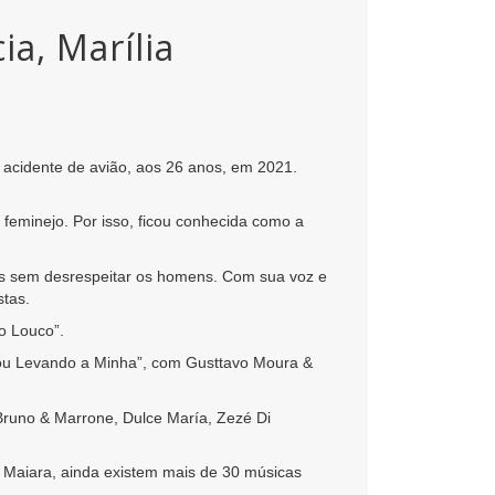
a, Marília
 acidente de avião, aos 26 anos, em 2021.
 feminejo. Por isso, ficou conhecida como a
res sem desrespeitar os homens. Com sua voz e
stas.
o Louco”.
“Vou Levando a Minha”, com Gusttavo Moura &
 Bruno & Marrone, Dulce María, Zezé Di
Maiara, ainda existem mais de 30 músicas