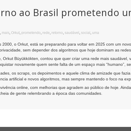
orno ao Brasil prometendo u
,
mais
,
Orkut
,
prometendo
,
rede
,
retorno
,
saudável
,
social
,
uma
 2000, o Orkut, está se preparando para voltar em 2025 com um novo f
 privacidade, sem depender dos algoritmos que hoje dominam as redes 
o, Orkut Büyükkökten, contou que quer criar uma rede mais saudável,
conquistar novamente quem sente falta de um espaço mais “humano”, se
ades, os scraps, os depoimentos e aquele clima de amizade que fazia
ência artificial e novos algoritmos, mas sempre mantendo o foco na exp
onvivência online, com melhorias que agradem ao público de hoje. Ainda
 cheia de gente relembrando a época das comunidades.