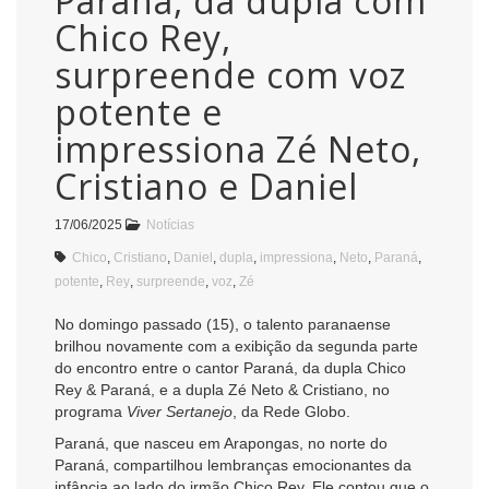
Paraná, da dupla com
Chico Rey,
surpreende com voz
potente e
impressiona Zé Neto,
Cristiano e Daniel
17/06/2025
Notícias
Chico
,
Cristiano
,
Daniel
,
dupla
,
impressiona
,
Neto
,
Paraná
,
potente
,
Rey
,
surpreende
,
voz
,
Zé
No domingo passado (15), o talento paranaense
brilhou novamente com a exibição da segunda parte
do encontro entre o cantor Paraná, da dupla Chico
Rey & Paraná, e a dupla Zé Neto & Cristiano, no
programa
Viver Sertanejo
, da Rede Globo.
Paraná, que nasceu em Arapongas, no norte do
Paraná, compartilhou lembranças emocionantes da
infância ao lado do irmão Chico Rey. Ele contou que o