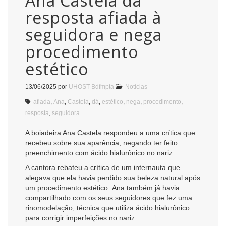
Ana Castela dá
resposta afiada à
seguidora e nega
procedimento
estético
13/06/2025
por
UHOST-Bdfmpta
Notícias
afiada
,
Ana
,
Castela
,
dá
,
estético
,
nega
,
procedimento
,
resposta
,
seguidora
A boiadeira Ana Castela respondeu a uma crítica que
recebeu sobre sua aparência, negando ter feito
preenchimento com ácido hialurônico no nariz.
A cantora rebateu a crítica de um internauta que
alegava que ela havia perdido sua beleza natural após
um procedimento estético. Ana também já havia
compartilhado com os seus seguidores que fez uma
rinomodelação, técnica que utiliza ácido hialurônico
para corrigir imperfeições no nariz.