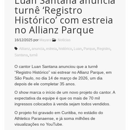
Luan Santana anuncia
turnê ‘Registro
Histórico’ com estreia
no Allianz Parque
16/12/2025
por
Mayara
Notícias
Allianz
,
anuncia
,
estreia
,
histórico
,
Luan
,
Parque
,
Registro
,
Santana
,
turnê
O cantor Luan Santana anunciou que a turnê
“Registro Histórico” vai estrear no Allianz Parque, em
São Paulo, no dia 14 de março de 2026, um dia
depois de ele completar 35 anos.
O show marca o início de um novo projeto do cantor. A
expectativa da equipe é que os mais de 70 mil
ingressos colocados à venda sejam todos vendidos.
O projeto foi gravado em Curitiba, no estádio do
Athletico Paranaense, e já soma milhões de
visualizações no YouTube.