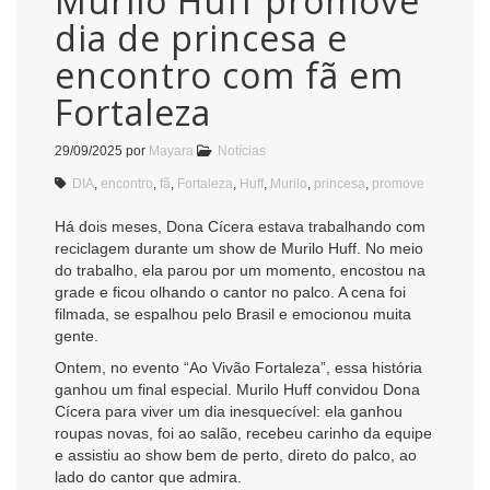
Murilo Huff promove
dia de princesa e
encontro com fã em
Fortaleza
29/09/2025
por
Mayara
Notícias
DIA
,
encontro
,
fã
,
Fortaleza
,
Huff
,
Murilo
,
princesa
,
promove
Há dois meses, Dona Cícera estava trabalhando com
reciclagem durante um show de Murilo Huff. No meio
do trabalho, ela parou por um momento, encostou na
grade e ficou olhando o cantor no palco. A cena foi
filmada, se espalhou pelo Brasil e emocionou muita
gente.
Ontem, no evento “Ao Vivão Fortaleza”, essa história
ganhou um final especial. Murilo Huff convidou Dona
Cícera para viver um dia inesquecível: ela ganhou
roupas novas, foi ao salão, recebeu carinho da equipe
e assistiu ao show bem de perto, direto do palco, ao
lado do cantor que admira.