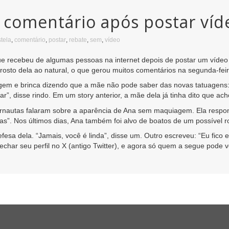
e comentário após postar ví
tela
,
comentário
,
postar
,
rebate
,
sem
,
vídeo
que recebeu de algumas pessoas na internet depois de postar um víd
rosto dela ao natural, o que gerou muitos comentários na segunda-feir
gem e brinca dizendo que a mãe não pode saber das novas tatuagens:
ar”, disse rindo. Em um story anterior, a mãe dela já tinha dito que a
ernautas falaram sobre a aparência de Ana sem maquiagem. Ela resp
. Nos últimos dias, Ana também foi alvo de boatos de um possível r
fesa dela. “Jamais, você é linda”, disse um. Outro escreveu: “Eu fico
 fechar seu perfil no X (antigo Twitter), e agora só quem a segue pode v