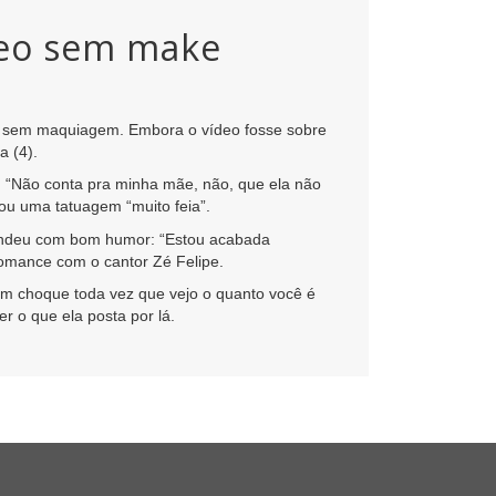
deo sem make
eo sem maquiagem. Embora o vídeo fosse sobre
a (4).
 “Não conta pra minha mãe, não, que ela não
chou uma tatuagem “muito feia”.
ondeu com bom humor: “Estou acabada
omance com o cantor Zé Felipe.
 em choque toda vez que vejo o quanto você é
er o que ela posta por lá.