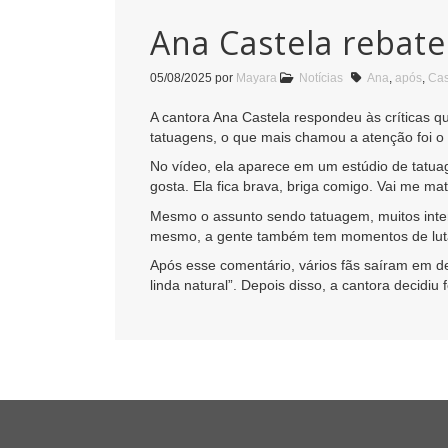
Ana Castela rebat
05/08/2025
por
Mayara
Notícias
Ana
,
após
,
Cas
A cantora Ana Castela respondeu às críticas 
tatuagens, o que mais chamou a atenção foi o 
No vídeo, ela aparece em um estúdio de tatua
gosta. Ela fica brava, briga comigo. Vai me mat
Mesmo o assunto sendo tatuagem, muitos int
mesmo, a gente também tem momentos de lutas”
Após esse comentário, vários fãs saíram em de
linda natural”. Depois disso, a cantora decidiu