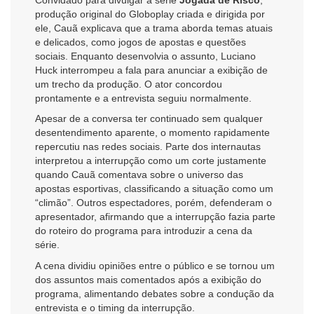
Convidado para divulgar a série
Jogada de Risco
,
produção original do Globoplay criada e dirigida por
ele, Cauã explicava que a trama aborda temas atuais
e delicados, como jogos de apostas e questões
sociais. Enquanto desenvolvia o assunto, Luciano
Huck interrompeu a fala para anunciar a exibição de
um trecho da produção. O ator concordou
prontamente e a entrevista seguiu normalmente.
Apesar de a conversa ter continuado sem qualquer
desentendimento aparente, o momento rapidamente
repercutiu nas redes sociais. Parte dos internautas
interpretou a interrupção como um corte justamente
quando Cauã comentava sobre o universo das
apostas esportivas, classificando a situação como um
“climão”. Outros espectadores, porém, defenderam o
apresentador, afirmando que a interrupção fazia parte
do roteiro do programa para introduzir a cena da
série.
A cena dividiu opiniões entre o público e se tornou um
dos assuntos mais comentados após a exibição do
programa, alimentando debates sobre a condução da
entrevista e o timing da interrupção.