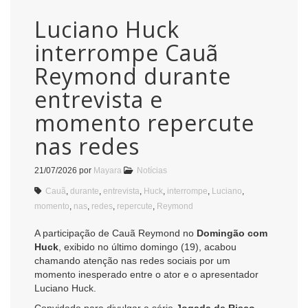
Luciano Huck
interrompe Cauã
Reymond durante
entrevista e
momento repercute
nas redes
21/07/2026
por
Mayara
Notícias
Cauã
,
durante
,
entrevista
,
Huck
,
interrompe
,
Luciano
,
momento
,
nas
,
redes
,
repercute
,
Reymond
A participação de Cauã Reymond no
Domingão com
Huck
, exibido no último domingo (19), acabou
chamando atenção nas redes sociais por um
momento inesperado entre o ator e o apresentador
Luciano Huck.