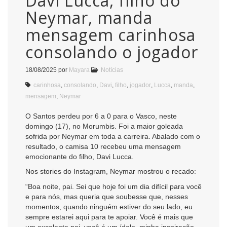
Davi Lucca, filho do
Neymar, manda
mensagem carinhosa
consolando o jogador
18/08/2025
por
Mayara
Notícias
carinhosa
,
consolando
,
Davi
,
filho
,
jogador
,
Lucca
,
manda
,
mensagem
,
Neymar
O Santos perdeu por 6 a 0 para o Vasco, neste
domingo (17), no Morumbis. Foi a maior goleada
sofrida por Neymar em toda a carreira. Abalado com o
resultado, o camisa 10 recebeu uma mensagem
emocionante do filho, Davi Lucca.
Nos stories do Instagram, Neymar mostrou o recado:
“Boa noite, pai. Sei que hoje foi um dia difícil para você
e para nós, mas queria que soubesse que, nesses
momentos, quando ninguém estiver do seu lado, eu
sempre estarei aqui para te apoiar. Você é mais que
um excelente pai, você é um ídolo, minha inspiração.