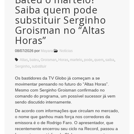
Saiba quem pode
substituir Serginho
Groisman no “Altas
Horas”
08/07/2026
por
Mayara
Notícias
Altas
,
bateu
,
Groisman
,
Horas
,
martelo
,
pode
,
quem
,
saiba
,
Serginho
,
substituir
Os bastidores da TV Globo já começam a se
movimentar pensando no futuro do “Altas Horas”.
Mesmo com
Serginho Groisman
confirmado no
comando do programa, um possível sucessor já vem
sendo discutido internamente.
De acordo com informações que circulam no mercado,
o nome que ganhou mais força nos corredores da
emissora é o de
Rodrigo Faro
. O apresentador, que
recentemente encerrou seu ciclo na Record, passou a