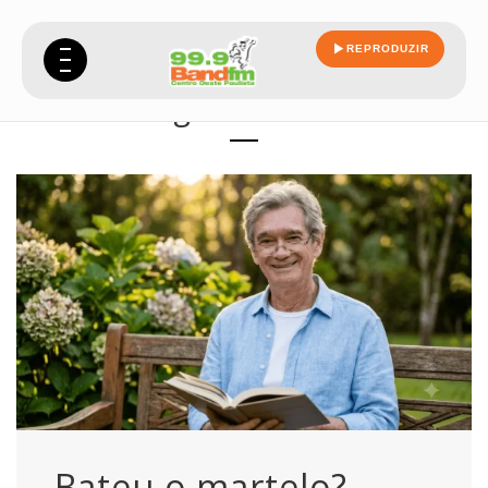
REPRODUZIR
groisman
Bateu o martelo?