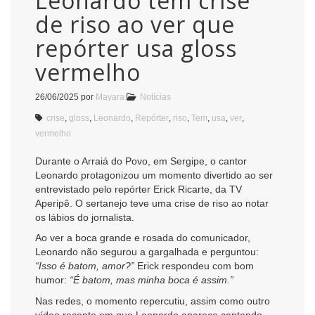
Leonardo tem crise
de riso ao ver que
repórter usa gloss
vermelho
26/06/2025
por
Mayara
Notícias
crise
,
gloss
,
Leonardo
,
Repórter
,
riso
,
Tem
,
usa
,
ver
,
vermelho
Durante o Arraiá do Povo, em Sergipe, o cantor
Leonardo protagonizou um momento divertido ao ser
entrevistado pelo repórter Erick Ricarte, da TV
Aperipê. O sertanejo teve uma crise de riso ao notar
os lábios do jornalista.
Ao ver a boca grande e rosada do comunicador,
Leonardo não segurou a gargalhada e perguntou:
“Isso é batom, amor?”
Erick respondeu com bom
humor:
“É batom, mas minha boca é assim.”
Nas redes, o momento repercutiu, assim como outro
vídeo recente em que Leonardo aparece cantando