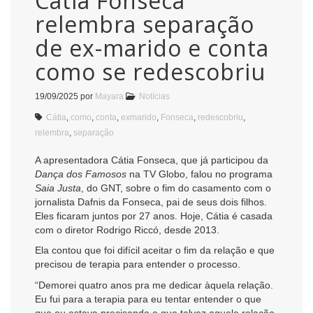
Cátia Fonseca
relembra separação
de ex-marido e conta
como se redescobriu
19/09/2025
por
Mayara
Notícias
Cátia
,
como
,
conta
,
exmarido
,
Fonseca
,
redescobriu
,
relembra
,
separação
A apresentadora Cátia Fonseca, que já participou da
Dança dos Famosos
na TV Globo, falou no programa
Saia Justa
, do GNT, sobre o fim do casamento com o
jornalista Dafnis da Fonseca, pai de seus dois filhos.
Eles ficaram juntos por 27 anos. Hoje, Cátia é casada
com o diretor Rodrigo Riccó, desde 2013.
Ela contou que foi difícil aceitar o fim da relação e que
precisou de terapia para entender o processo.
“Demorei quatro anos pra me dedicar àquela relação.
Eu fui para a terapia para eu tentar entender o que
que eu estava precisando e que talvez aquela relação