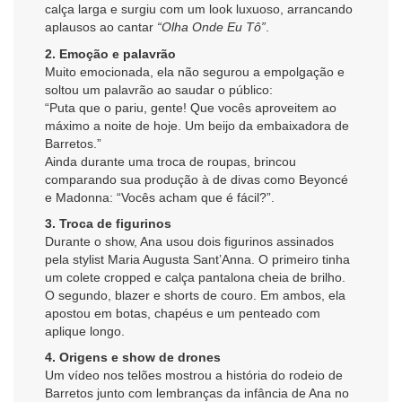
calça larga e surgiu com um look luxuoso, arrancando
aplausos ao cantar
“Olha Onde Eu Tô”
.
2. Emoção e palavrão
Muito emocionada, ela não segurou a empolgação e
soltou um palavrão ao saudar o público:
“Puta que o pariu, gente! Que vocês aproveitem ao
máximo a noite de hoje. Um beijo da embaixadora de
Barretos.”
Ainda durante uma troca de roupas, brincou
comparando sua produção à de divas como Beyoncé
e Madonna: “Vocês acham que é fácil?”.
3. Troca de figurinos
Durante o show, Ana usou dois figurinos assinados
pela stylist Maria Augusta Sant’Anna. O primeiro tinha
um colete cropped e calça pantalona cheia de brilho.
O segundo, blazer e shorts de couro. Em ambos, ela
apostou em botas, chapéus e um penteado com
aplique longo.
4. Origens e show de drones
Um vídeo nos telões mostrou a história do rodeio de
Barretos junto com lembranças da infância de Ana no