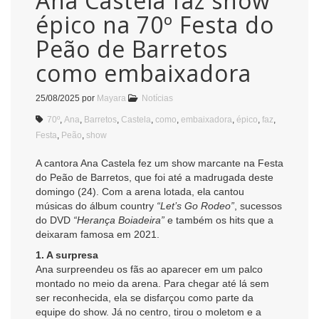
Ana Castela faz show
épico na 70º Festa do
Peão de Barretos
como embaixadora
25/08/2025
por
Mayara
Notícias
70º
,
Ana
,
Barretos
,
Castela
,
como
,
embaixadora
,
épico
,
faz
,
Festa
,
Peão
,
show
A cantora Ana Castela fez um show marcante na Festa
do Peão de Barretos, que foi até a madrugada deste
domingo (24). Com a arena lotada, ela cantou
músicas do álbum country
“Let’s Go Rodeo”
, sucessos
do DVD
“Herança Boiadeira”
e também os hits que a
deixaram famosa em 2021.
1. A surpresa
Ana surpreendeu os fãs ao aparecer em um palco
montado no meio da arena. Para chegar até lá sem
ser reconhecida, ela se disfarçou como parte da
equipe do show. Já no centro, tirou o moletom e a