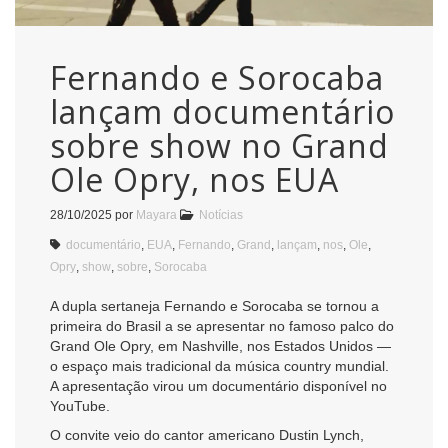
Fernando e Sorocaba
lançam documentário
sobre show no Grand
Ole Opry, nos EUA
28/10/2025
por
Mayara
Notícias
documentário
,
EUA
,
Fernando
,
Grand
,
lançam
,
nos
,
Ole
,
Opry
,
show
,
sobre
,
Sorocaba
A dupla sertaneja Fernando e Sorocaba se tornou a
primeira do Brasil a se apresentar no famoso palco do
Grand Ole Opry, em Nashville, nos Estados Unidos —
o espaço mais tradicional da música country mundial.
A apresentação virou um documentário disponível no
YouTube.
O convite veio do cantor americano Dustin Lynch,