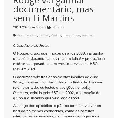
Rouge vai ganhar
documentário, mas
sem Li Martins
28/01/2026
por
Mayara
Notícias
documentário
,
ganhar
,
Martins
,
mas
,
Rouge
,
sem
,
vai
Crédito foto: Kelly Fuzaro
O Rouge, grupo que marcou os anos 2000, vai ganhar
uma série documental novinha em folha! A produção já
está sendo gravada e tem estreia prevista na HBO
Max em 2026.
O documentário traz depoimentos inéditos de Aline
Wirley, Fantine Thó, Karin Hils e Lu Andrade. Elas vão
relembrar tudo: os testes e audições no reality
Popstars
, exibido pelo SBT em 2002, a formação do
grupo e o sucesso que veio logo depois.
Ao longo dos episódios, o público também vai ver os
bastidores menos conhecidos, como os conflitos
internos, as separações, os rumores de brigas e os