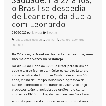
Saudade! Há 27 anos,
o Brasil se despedia
de Leandro, da dupla
com Leonardo
23/06/2025
por
Mayara
Notícias
anos
,
Brasil
,
despedia
,
dupla
,
Há
,
Leandro
,
Leonardo
,
saudade
Há 27 anos, o Brasil se despedia de Leandro, uma
das maiores vozes do sertanejo
No dia 23 de junho de 1998, o Brasil perdeu um de
seus maiores ícones da música sertaneja: Leandro,
nome artístico de Luiz José Costa, faleceu aos 36
anos, vítima de um tipo raríssimo e agressivo de
câncer, conhecido como tumor de Askin. A doença
provocou falência múltipla dos órgãos, e o cantor
morreu às 0h10 no Hospital São Luiz, em São Paulo.
A partida precoce de Leandro marcou profundamente
o país e interrompeu uma das carreiras mais