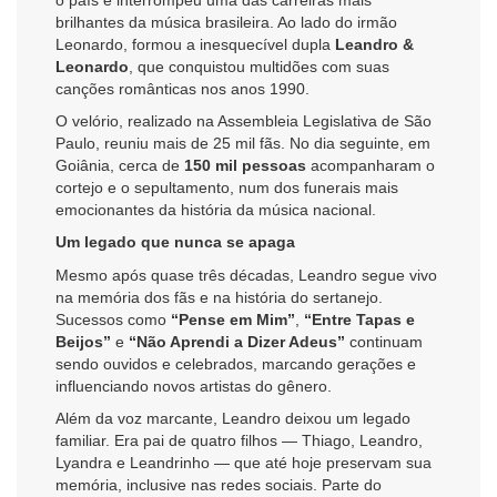
brilhantes da música brasileira. Ao lado do irmão
Leonardo, formou a inesquecível dupla
Leandro &
Leonardo
, que conquistou multidões com suas
canções românticas nos anos 1990.
O velório, realizado na Assembleia Legislativa de São
Paulo, reuniu mais de 25 mil fãs. No dia seguinte, em
Goiânia, cerca de
150 mil pessoas
acompanharam o
cortejo e o sepultamento, num dos funerais mais
emocionantes da história da música nacional.
Um legado que nunca se apaga
Mesmo após quase três décadas, Leandro segue vivo
na memória dos fãs e na história do sertanejo.
Sucessos como
“Pense em Mim”
,
“Entre Tapas e
Beijos”
e
“Não Aprendi a Dizer Adeus”
continuam
sendo ouvidos e celebrados, marcando gerações e
influenciando novos artistas do gênero.
Além da voz marcante, Leandro deixou um legado
familiar. Era pai de quatro filhos — Thiago, Leandro,
Lyandra e Leandrinho — que até hoje preservam sua
memória, inclusive nas redes sociais. Parte do