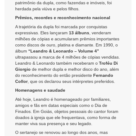
patrimônio da dupla, como fazendas e imóveis, foi
herdada pela viúva e pelos filhos.
Prêmios, recordes e reconhecimento nacional
A trajetória da dupla foi marcada por conquistas
expressivas. Eles lançaram
13 álbuns
, venderam
milhões de cópias e acumularam prêmios importantes
como discos de ouro, platina e diamante. Em 1990, o
álbum
“Leandro & Leonardo – Volume 4”
ultrapassou a marca de 4 milhões de cópias vendidas.
Leandro & Leonardo também receberam o
Troféu Di
Giorgio
de melhor dupla e melhor disco do ano, além
do reconhecimento do então presidente
Fernando
Collor
, que os declarou seus intérpretes preferidos.
Homenagens e saudade
Até hoje, Leandro é homenageado por familiares,
amigos e fãs em datas especiais como o Dia de
Finados. Em Goiás, objetos pessoais do cantor foram
doados à igreja que ele frequentava, como forma de
manter viva sua presença e seu legado.
O sertanejo se renovou ao longo dos anos, mas