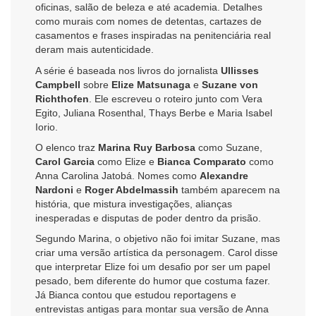
oficinas, salão de beleza e até academia. Detalhes
como murais com nomes de detentas, cartazes de
casamentos e frases inspiradas na penitenciária real
deram mais autenticidade.
A série é baseada nos livros do jornalista
Ullisses
Campbell
sobre
Elize Matsunaga
e
Suzane von
Richthofen
. Ele escreveu o roteiro junto com Vera
Egito, Juliana Rosenthal, Thays Berbe e Maria Isabel
Iorio.
O elenco traz
Marina Ruy Barbosa
como Suzane,
Carol Garcia
como Elize e
Bianca Comparato
como
Anna Carolina Jatobá. Nomes como
Alexandre
Nardoni
e
Roger Abdelmassih
também aparecem na
história, que mistura investigações, alianças
inesperadas e disputas de poder dentro da prisão.
Segundo Marina, o objetivo não foi imitar Suzane, mas
criar uma versão artística da personagem. Carol disse
que interpretar Elize foi um desafio por ser um papel
pesado, bem diferente do humor que costuma fazer.
Já Bianca contou que estudou reportagens e
entrevistas antigas para montar sua versão de Anna