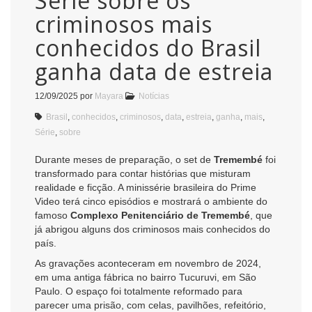
Série sobre os
criminosos mais
conhecidos do Brasil
ganha data de estreia
12/09/2025
por
Mayara
Notícias
Brasil
,
conhecidos
,
criminosos
,
data
,
estreia
,
ganha
,
mais
,
Série
,
sobre
Durante meses de preparação, o set de
Tremembé
foi
transformado para contar histórias que misturam
realidade e ficção. A minissérie brasileira do Prime
Video terá cinco episódios e mostrará o ambiente do
famoso
Complexo Penitenciário de Tremembé
, que
já abrigou alguns dos criminosos mais conhecidos do
país.
As gravações aconteceram em novembro de 2024,
em uma antiga fábrica no bairro Tucuruvi, em São
Paulo. O espaço foi totalmente reformado para
parecer uma prisão, com celas, pavilhões, refeitório,