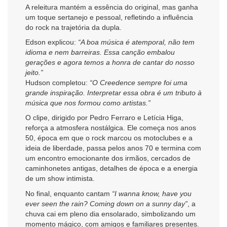
A releitura mantém a essência do original, mas ganha
um toque sertanejo e pessoal, refletindo a influência
do rock na trajetória da dupla.
Edson explicou:
“A boa música é atemporal, não tem
idioma e nem barreiras. Essa canção embalou
gerações e agora temos a honra de cantar do nosso
jeito.”
Hudson completou:
“O Creedence sempre foi uma
grande inspiração. Interpretar essa obra é um tributo à
música que nos formou como artistas.”
O clipe, dirigido por Pedro Ferraro e Letícia Higa,
reforça a atmosfera nostálgica. Ele começa nos anos
50, época em que o rock marcou os motoclubes e a
ideia de liberdade, passa pelos anos 70 e termina com
um encontro emocionante dos irmãos, cercados de
caminhonetes antigas, detalhes de época e a energia
de um show intimista.
No final, enquanto cantam
“I wanna know, have you
ever seen the rain? Coming down on a sunny day”
, a
chuva cai em pleno dia ensolarado, simbolizando um
momento mágico, com amigos e familiares presentes.