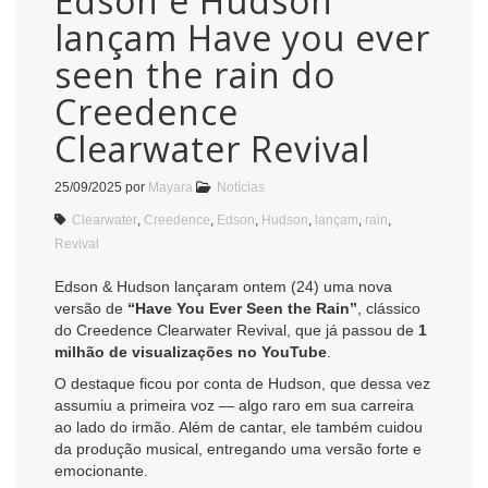
Edson e Hudson
lançam Have you ever
seen the rain do
Creedence
Clearwater Revival
25/09/2025
por
Mayara
Notícias
Clearwater
,
Creedence
,
Edson
,
Hudson
,
lançam
,
rain
,
Revival
Edson & Hudson lançaram ontem (24) uma nova
versão de
“Have You Ever Seen the Rain”
, clássico
do Creedence Clearwater Revival, que já passou de
1
milhão de visualizações no YouTube
.
O destaque ficou por conta de Hudson, que dessa vez
assumiu a primeira voz — algo raro em sua carreira
ao lado do irmão. Além de cantar, ele também cuidou
da produção musical, entregando uma versão forte e
emocionante.