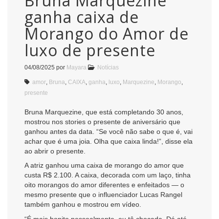
Bruna Marquezine
ganha caixa de
Morango do Amor de
luxo de presente
04/08/2025
por
Mayara
Notícias
amor
,
Bruna
,
CAIXA
,
ganha
,
luxo
,
Marquezine
,
Morango
,
presente
Bruna Marquezine, que está completando 30 anos,
mostrou nos stories o presente de aniversário que
ganhou antes da data. “Se você não sabe o que é, vai
achar que é uma joia. Olha que caixa linda!”, disse ela
ao abrir o presente.
A atriz ganhou uma caixa de morango do amor que
custa R$ 2.100. A caixa, decorada com um laço, tinha
oito morangos do amor diferentes e enfeitados — o
mesmo presente que o influenciador Lucas Rangel
também ganhou e mostrou em vídeo.
“É mais bonito pessoalmente, eu tô chocada. Dá até