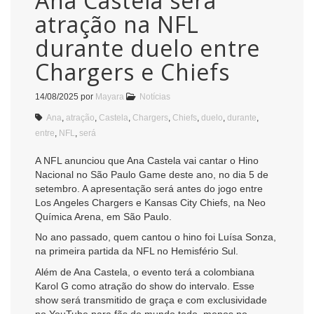
Ana Castela será
atração na NFL
durante duelo entre
Chargers e Chiefs
14/08/2025
por
Mayara
Notícias
Ana
,
atração
,
Castela
,
Chargers
,
Chiefs
,
duelo
,
durante
,
entre
,
NFL
,
será
A NFL anunciou que Ana Castela vai cantar o Hino
Nacional no São Paulo Game deste ano, no dia 5 de
setembro. A apresentação será antes do jogo entre
Los Angeles Chargers e Kansas City Chiefs, na Neo
Química Arena, em São Paulo.
No ano passado, quem cantou o hino foi Luísa Sonza,
na primeira partida da NFL no Hemisfério Sul.
Além de Ana Castela, o evento terá a colombiana
Karol G como atração do show do intervalo. Esse
show será transmitido de graça e com exclusividade
no YouTube para fãs do mundo todo, menos no